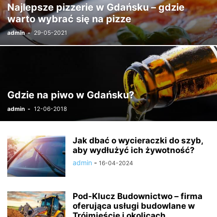
Najlepsze pizzerie w Gdańsku – gdzie
warto wybrać się na pizze
admin
-
29-05-2021
Gdzie na piwo w Gdańsku?
admin
-
12-06-2018
Jak dbać o wycieraczki do szyb,
aby wydłużyć ich żywotność?
admin
-
16-04-2024
Pod-Klucz Budownictwo – firma
oferująca usługi budowlane w
Trójmieście i okolicach