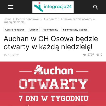
Home
Centra handlowe
Auchan w CH Osowa będzie otwarty w
każdą niedzielę!
Centra handlowe
Gdańsk
Hipermarkety
hipermarkety Gdańsk
Auchan w CH Osowa będzie
otwarty w każdą niedzielę!
2797
0
15-10-2021