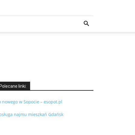
Polecane linki:
o nowego w Sopocie – esopot.pl
bsługa najmu mieszkań Gdańsk