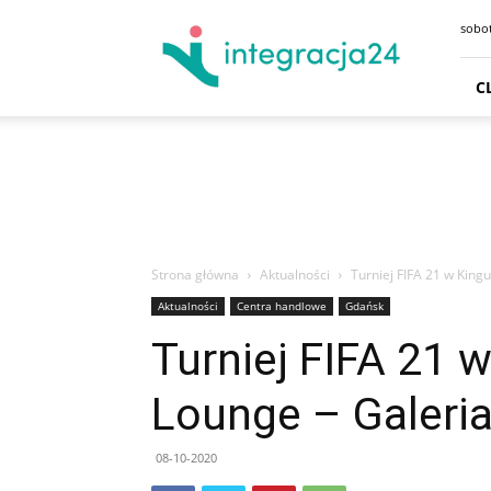
CENTRUM
sobot
HANDLOWE
GDAŃSK
SKLEPY
C
GDYNIA
GODZINY
OTWARCIA
DOJAZD
PARKING
Strona główna
Aktualności
Turniej FIFA 21 w King
Aktualności
Centra handlowe
Gdańsk
Turniej FIFA 21 
Lounge – Galeria
08-10-2020