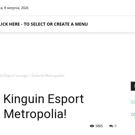
a, 8 sierpnia, 2026
LICK HERE - TO SELECT OR CREATE A MENU
uin Esport Lounge – Galeria Metropolia!
w Kinguin Esport
C
 Metropolia!
O
5865
0