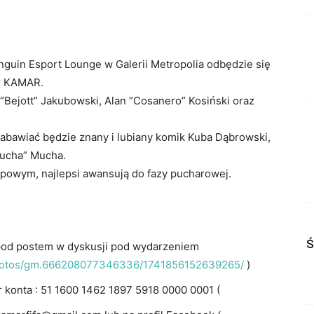
Kinguin Esport Lounge w Galerii Metropolia odbędzie się
ar KAMAR.
 “Bejott” Jakubowski, Alan “Cosanero” Kosiński oraz
bawiać będzie znany i lubiany komik Kuba Dąbrowski,
Mucha” Mucha.
upowym, najlepsi awansują do fazy pucharowej.
Ś
od postem w dyskusji pod wydarzeniem
photos/gm.666208077346336/1741856152639265/
)
 konta : 51 1600 1462 1897 5918 0000 0001 (