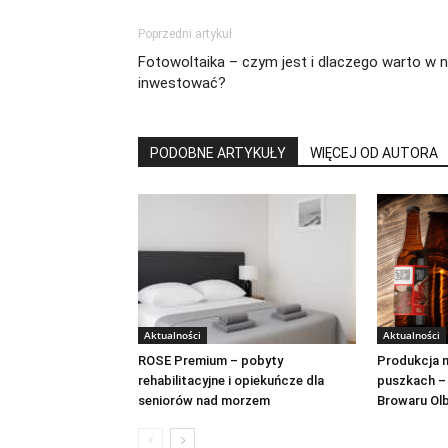
Poprzedni artykuł
Fotowoltaika – czym jest i dlaczego warto w n
inwestować?
PODOBNE ARTYKUŁY
WIĘCEJ OD AUTORA
Aktualności
Aktualności
ROSE Premium – pobyty
Produkcja n
rehabilitacyjne i opiekuńcze dla
puszkach –
seniorów nad morzem
Browaru Ol