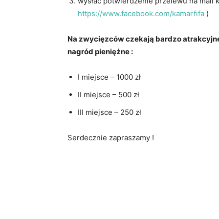
wysłać potwierdzenie przelewu na mail k
https://www.facebook.com/kamarfifa
)
Na zwycięzców czekają bardzo atrakcyjn
nagród pieniężne :
I miejsce – 1000 zł
II miejsce – 500 zł
III miejsce – 250 zł
Serdecznie zapraszamy !