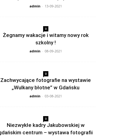
admin
-
13-09-2021
0
Żegnamy wakacje i witamy nowy rok
szkolny !
admin
-
08-09-2021
0
Zachwycające fotografie na wystawie
„Wulkany błotne” w Gdańsku
admin
-
03-08-2021
0
Niezwykłe kadry Jakubowskiej w
gdańskim centrum – wystawa fotografii