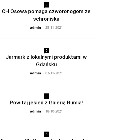
0
CH Osowa pomaga czworonogom ze
schroniska
admin
-
25-11-2021
0
Jarmark z lokalnymi produktami w
Gdańsku
admin
-
03-11-2021
0
Powitaj jesień z Galerią Rumia!
admin
-
18-10-2021
0