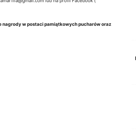
amarfifa@gmail.com lub na profil Facebook (
e nagrody w postaci pamiątkowych pucharów oraz