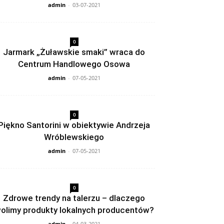
admin
-
03-07-2021
0
Jarmark „Żuławskie smaki” wraca do
Centrum Handlowego Osowa
admin
-
07-05-2021
0
Piękno Santorini w obiektywie Andrzeja
Wróblewskiego
admin
-
07-05-2021
0
Zdrowe trendy na talerzu – dlaczego
olimy produkty lokalnych producentów?
admin
-
04-03-2021