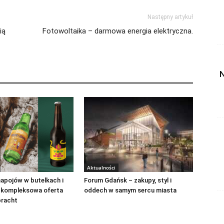
Następny artykuł
ią
Fotowoltaika – darmowa energia elektryczna.
N
Aktualności
apojów w butelkach i
Forum Gdańsk – zakupy, styl i
 kompleksowa oferta
oddech w samym sercu miasta
bracht