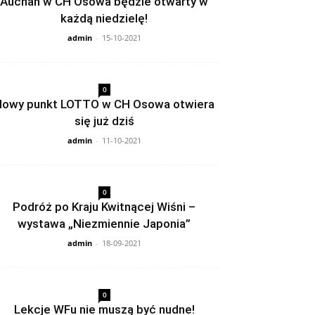
Auchan w CH Osowa będzie otwarty w
każdą niedzielę!
admin
-
15-10-2021
0
owy punkt LOTTO w CH Osowa otwiera
się już dziś
admin
-
11-10-2021
0
Podróż po Kraju Kwitnącej Wiśni –
wystawa „Niezmiennie Japonia”
admin
-
18-09-2021
0
Lekcje WFu nie muszą być nudne!