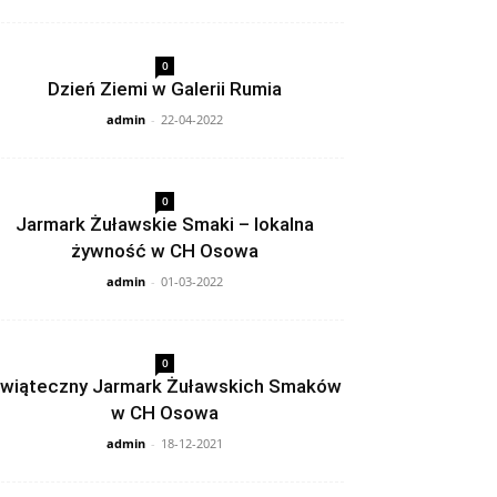
0
Dzień Ziemi w Galerii Rumia
admin
-
22-04-2022
0
Jarmark Żuławskie Smaki – lokalna
żywność w CH Osowa
admin
-
01-03-2022
0
wiąteczny Jarmark Żuławskich Smaków
w CH Osowa
admin
-
18-12-2021