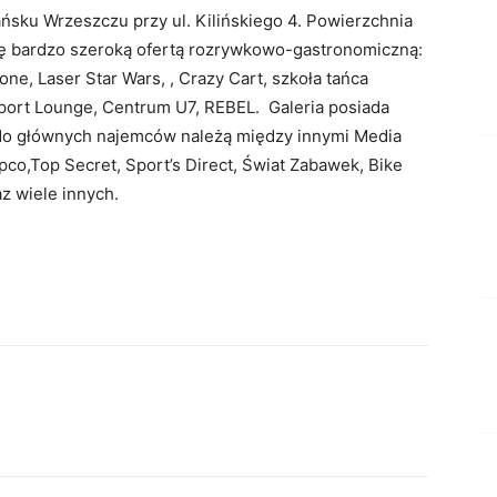
ańsku Wrzeszczu przy ul. Kilińskiego 4. Powierzchnia
ię bardzo szeroką ofertą rozrywkowo-gastronomiczną:
one, Laser Star Wars, , Crazy Cart, szkoła tańca
port Lounge, Centrum U7, REBEL. Galeria posiada
 do głównych najemców należą między innymi Media
co,Top Secret, Sport’s Direct, Świat Zabawek, Bike
z wiele innych.