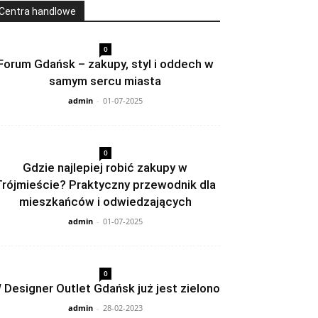
Centra handlowe
0
Forum Gdańsk – zakupy, styl i oddech w
samym sercu miasta
admin
-
01-07-2025
0
Gdzie najlepiej robić zakupy w
Trójmieście? Praktyczny przewodnik dla
mieszkańców i odwiedzających
admin
-
01-07-2025
0
 Designer Outlet Gdańsk już jest zielono
admin
-
28-02-2023