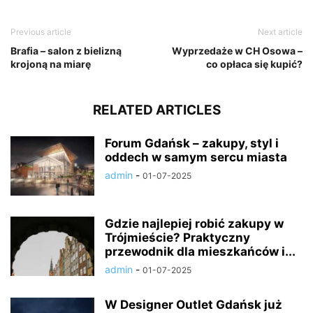
Previous article
Next article
Brafia – salon z bielizną
Wyprzedaże w CH Osowa –
krojoną na miarę
co opłaca się kupić?
RELATED ARTICLES
Forum Gdańsk – zakupy, styl i
oddech w samym sercu miasta
admin
-
01-07-2025
Gdzie najlepiej robić zakupy w
Trójmieście? Praktyczny
przewodnik dla mieszkańców i...
admin
-
01-07-2025
W Designer Outlet Gdańsk już