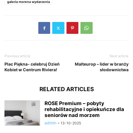
galeria morena wydarzenia
Previous article
Next article
Plac Piękna- celebruj Dzień
Malteurop – lider w branży
Kobiet w Centrum Riviera!
słodownictwa
RELATED ARTICLES
ROSE Premium – pobyty
rehabilitacyjne i opiekuńcze dla
seniorów nad morzem
admin
-
13-10-2025