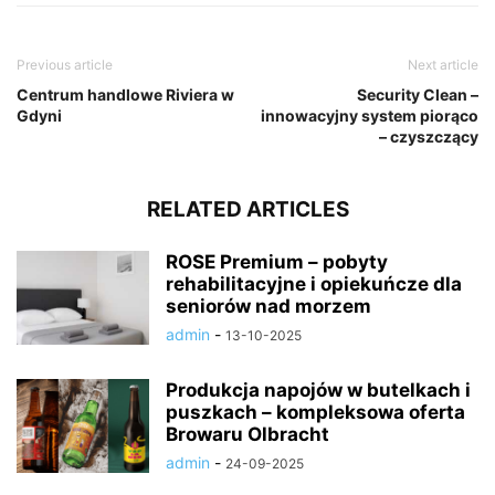
Previous article
Next article
Centrum handlowe Riviera w
Security Clean –
Gdyni
innowacyjny system piorąco
– czyszczący
RELATED ARTICLES
ROSE Premium – pobyty
rehabilitacyjne i opiekuńcze dla
seniorów nad morzem
admin
-
13-10-2025
Produkcja napojów w butelkach i
puszkach – kompleksowa oferta
Browaru Olbracht
admin
-
24-09-2025