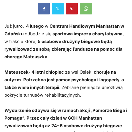
Już jutro,
4 lutego
w
Centrum Handlowym Manhattan w
Gdańsku
odbędzie się
sportowa impreza charytatywna
,
w trakcie której
5 osobowe drużyny biegowe będą
rywalizować ze sobą zbierając fundusze na pomoc dla
chorego Mateuszka.
Mateuszek- 4 letni chłopiec
ze wsi Osiek,
choruje na
autyzm
.
Potrzebna jest pomoc psychologa i logopedy, a
także wiele innych terapii
. Zebrane pieniądze umożliwią
pokrycie turnusów rehabilitacyjnych.
Wydarzenie odbywa się w ramach akcji „Pomorze Biega i
Pomaga”
.
Przez cały dzień w GCH Manhattan
rywalizować będą aż 24- 5 osobowe drużyny biegowe
.