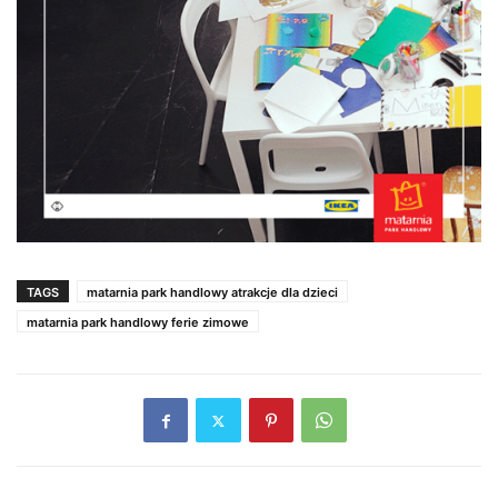
TAGS
matarnia park handlowy atrakcje dla dzieci
matarnia park handlowy ferie zimowe