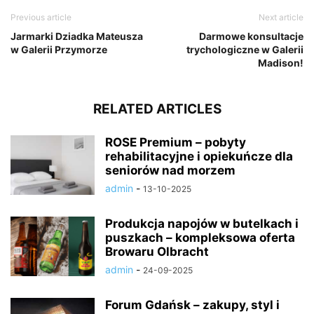
Previous article
Next article
Jarmarki Dziadka Mateusza
Darmowe konsultacje
w Galerii Przymorze
trychologiczne w Galerii
Madison!
RELATED ARTICLES
ROSE Premium – pobyty
rehabilitacyjne i opiekuńcze dla
seniorów nad morzem
admin
-
13-10-2025
Produkcja napojów w butelkach i
puszkach – kompleksowa oferta
Browaru Olbracht
admin
-
24-09-2025
Forum Gdańsk – zakupy, styl i