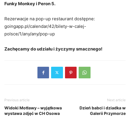
Funky Monkey i Peron 5.
Rezerwacje na pop-up restaurant dostępne:
goingapp.pl/calendar/42/bilety-w-calej-
polsce/1/any/any/pop-up
Zachęcamy do udziału i życzymy smacznego!
Previous article
Next article
Widoki Motławy – wyjątkowa
Dzień babci i dziadka w
wystawa zdjęć w CH Osowa
Galerii Przymorze