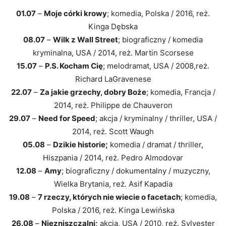
01.07
–
Moje córki krowy
; komedia, Polska / 2016, reż.
Kinga Dębska
08.07
–
Wilk z Wall Street
; biograficzny / komedia
kryminalna, USA / 2014, reż. Martin Scorsese
15.07
–
P.S. Kocham Cię
; melodramat, USA / 2008,reż.
Richard LaGravenese
22.07
–
Za jakie grzechy, dobry Boże
; komedia, Francja /
2014, reż. Philippe de Chauveron
29.07
–
Need for Speed
; akcja / kryminalny / thriller, USA /
2014, reż. Scott Waugh
05.08
–
Dzikie historie;
komedia / dramat / thriller,
Hiszpania / 2014, reż. Pedro Almodovar
12.08
–
Amy
; biograficzny / dokumentalny / muzyczny,
Wielka Brytania, reż. Asif Kapadia
19.08
–
7 rzeczy, których nie wiecie o facetach
; komedia,
Polska / 2016, reż. Kinga Lewińska
26.08
–
Niezniszczalni;
akcja, USA / 2010, reż. Sylvester