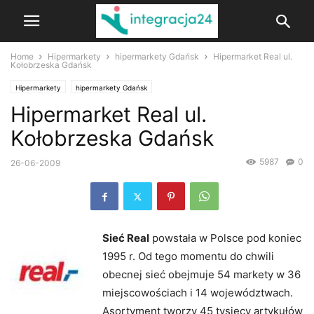
Home
Hipermarkety
hipermarkety Gdańsk
Hipermarket Real ul.
Kołobrzeska Gdańsk
Hipermarkety
hipermarkety Gdańsk
Hipermarket Real ul.
Kołobrzeska Gdańsk
5987
0
26-06-2009
Sieć Real
powstała w Polsce pod koniec
1995 r. Od tego momentu do chwili
obecnej sieć obejmuje 54 markety w 36
miejscowościach i 14 województwach.
Asortyment tworzy 45 tysięcy artykułów