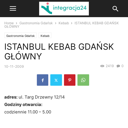
Home
Gastronomia Gdańsk
Kebab
ISTANBUL KEBAB GDAŃSK
GŁÓWNY
Gastronomia Gdańsk
Kebab
ISTANBUL KEBAB GDAŃSK
GŁÓWNY
2419
0
10-11-2009
adres:
ul. Targ Drzewny 12/14
Godziny otwarcia:
codziennie 11.00 – 5.00