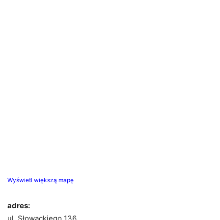
Wyświetl większą mapę
adres:
ul. Słowackiego 136