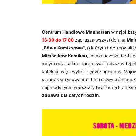
Centrum Handlowe Manhattan
w najbliższ
13:00 do 17:00
zaprasza wszystkich na
Maj
„Bitwa Komiksowa”
, o którym informowali
Miłośników Komiksu
, co oznacza że bedzi
innym uczestikom targu, swój udział w tej a
kolekcji, więc wybór będzie ogromny. Maj
szranek w rysowaniu staną sławy trójmiejsk
najmłodszych, warsztaty tworzenia komiksów
zabawa dla całych rodzin
.