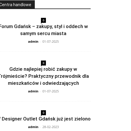
Centra handlowe
0
Forum Gdańsk – zakupy, styl i oddech w
samym sercu miasta
admin
-
01-07-2025
0
Gdzie najlepiej robić zakupy w
Trójmieście? Praktyczny przewodnik dla
mieszkańców i odwiedzających
admin
-
01-07-2025
0
 Designer Outlet Gdańsk już jest zielono
admin
-
28-02-2023