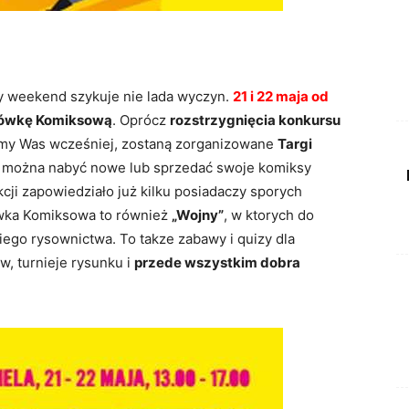
y weekend szykuje nie lada wyczyn.
21 i 22 maja od
ówkę Komiksową
. Oprócz
rozstrzygnięcia konkursu
śmy Was wcześniej, zostaną zorganizowane
Targi
e można nabyć nowe lub sprzedać swoje komiksy
kcji zapowiedziało już kilku posiadaczy sporych
ówka Komiksowa to również
„Wojny”
, w ktorych do
iego rysownictwa. To takze zabawy i quizy dla
, turnieje rysunku i
przede wszystkim dobra