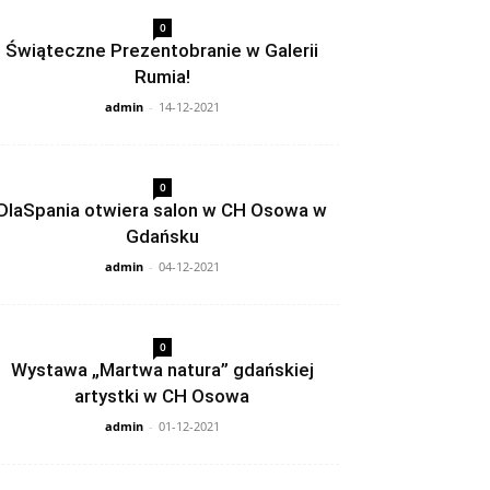
0
Świąteczne Prezentobranie w Galerii
Rumia!
admin
-
14-12-2021
0
DlaSpania otwiera salon w CH Osowa w
Gdańsku
admin
-
04-12-2021
0
Wystawa „Martwa natura” gdańskiej
artystki w CH Osowa
admin
-
01-12-2021