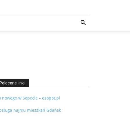
Polecane linki:
o nowego w Sopocie – esopot.pl
bsługa najmu mieszkań Gdańsk