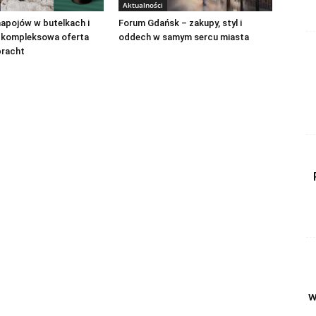
Aktualności
apojów w butelkach i
Forum Gdańsk – zakupy, styl i
 kompleksowa oferta
oddech w samym sercu miasta
bracht
w