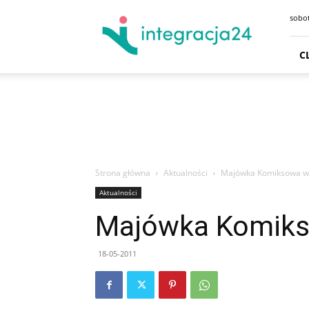
CENTRUM
sobot
HANDLOWE
GDAŃSK
SKLEPY
C
GDYNIA
GODZINY
OTWARCIA
DOJAZD
PARKING
Strona główna
Aktualności
Majówka Komiksowa w
Aktualności
Majówka Komiks
18-05-2011