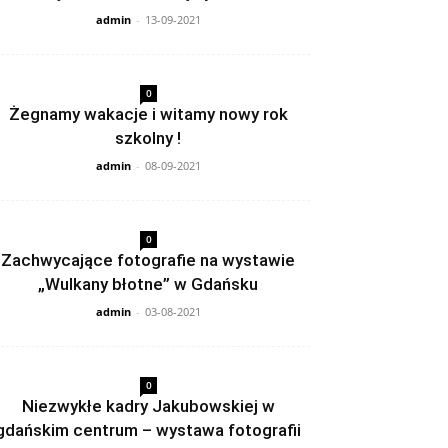
admin
-
13-09-2021
0
Żegnamy wakacje i witamy nowy rok
szkolny !
admin
-
08-09-2021
0
Zachwycające fotografie na wystawie
„Wulkany błotne” w Gdańsku
admin
-
03-08-2021
0
Niezwykłe kadry Jakubowskiej w
gdańskim centrum – wystawa fotografii