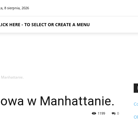
a, 8 sierpnia, 2026
LICK HERE - TO SELECT OR CREATE A MENU
 Manhattanie.
owa w Manhattanie.
C
1199
0
O