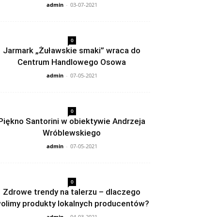
admin
-
03-07-2021
0
Jarmark „Żuławskie smaki” wraca do
Centrum Handlowego Osowa
admin
-
07-05-2021
0
Piękno Santorini w obiektywie Andrzeja
Wróblewskiego
admin
-
07-05-2021
0
Zdrowe trendy na talerzu – dlaczego
olimy produkty lokalnych producentów?
admin
-
04-03-2021