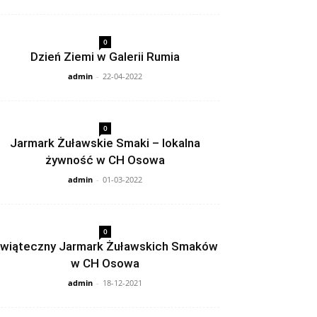
0
Dzień Ziemi w Galerii Rumia
admin
-
22-04-2022
0
Jarmark Żuławskie Smaki – lokalna
żywność w CH Osowa
admin
-
01-03-2022
0
wiąteczny Jarmark Żuławskich Smaków
w CH Osowa
admin
-
18-12-2021