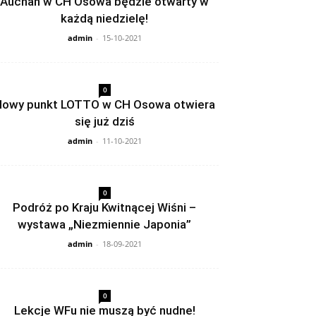
Auchan w CH Osowa będzie otwarty w
każdą niedzielę!
admin
-
15-10-2021
0
owy punkt LOTTO w CH Osowa otwiera
się już dziś
admin
-
11-10-2021
0
Podróż po Kraju Kwitnącej Wiśni –
wystawa „Niezmiennie Japonia”
admin
-
18-09-2021
0
Lekcje WFu nie muszą być nudne!