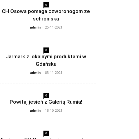
0
CH Osowa pomaga czworonogom ze
schroniska
admin
-
25-11-2021
0
Jarmark z lokalnymi produktami w
Gdańsku
admin
-
03-11-2021
0
Powitaj jesień z Galerią Rumia!
admin
-
18-10-2021
0