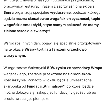
14 lutego z myślą o naszych futrzastych przyjaciołach,
pracownicy restauracji razem z zaprzyjaźnioną ekipą z
Sunra
organizują specjalne
wydarzenie
, podczas którego
będzie można
skosztować wegańskich pyszności, kupić
wegańskie smakołyki, a tym samym pokazać, że mamy
zielone serce dla zwierząt!
Wśród roślinnych dań, pojawi się specjalnie przygotowany
na tę okazję
Wrap – tortilla z farszem orzechowo
warzywnym.
W tegoroczne Walentynki
50% zysku ze sprzedaży Wrapa
wegańskiego, zostanie przekazane na
Schronisko w
Kościerzynie
. Ponadto w lokalu będzie umieszczona
skarbonka od
Fundacji „Animalsów”
, do której będzie
można dołożyć się, zakupując fundacyjny gadżet lub po
prostu wrzucając pieniądze.