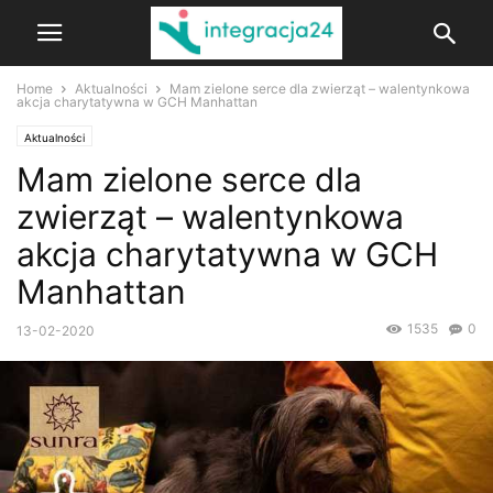
Home
Aktualności
Mam zielone serce dla zwierząt – walentynkowa
akcja charytatywna w GCH Manhattan
Aktualności
Mam zielone serce dla
zwierząt – walentynkowa
akcja charytatywna w GCH
Manhattan
1535
0
13-02-2020