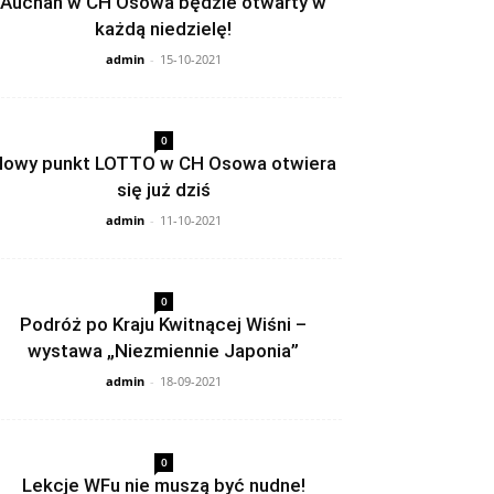
Auchan w CH Osowa będzie otwarty w
każdą niedzielę!
admin
-
15-10-2021
0
owy punkt LOTTO w CH Osowa otwiera
się już dziś
admin
-
11-10-2021
0
Podróż po Kraju Kwitnącej Wiśni –
wystawa „Niezmiennie Japonia”
admin
-
18-09-2021
0
Lekcje WFu nie muszą być nudne!