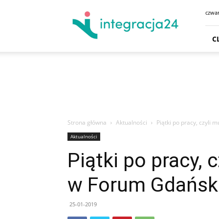
CENTRUM
czwar
HANDLOWE
GDAŃSK
SKLEPY
C
GDYNIA
GODZINY
OTWARCIA
DOJAZD
PARKING
Strona główna
Aktualności
Piątki po pracy, czyli
Aktualności
Piątki po pracy,
w Forum Gdańsk
25-01-2019