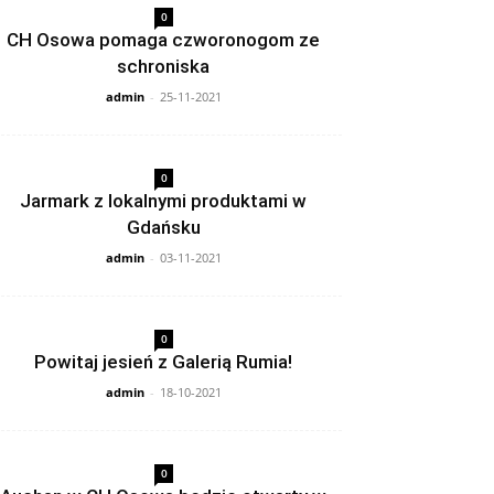
0
CH Osowa pomaga czworonogom ze
schroniska
admin
-
25-11-2021
0
Jarmark z lokalnymi produktami w
Gdańsku
admin
-
03-11-2021
0
Powitaj jesień z Galerią Rumia!
admin
-
18-10-2021
0