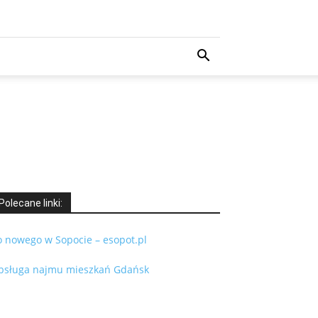
Polecane linki:
o nowego w Sopocie – esopot.pl
bsługa najmu mieszkań Gdańsk