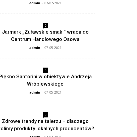
admin
-
03-07-2021
0
Jarmark „Żuławskie smaki” wraca do
Centrum Handlowego Osowa
admin
-
07-05-2021
0
Piękno Santorini w obiektywie Andrzeja
Wróblewskiego
admin
-
07-05-2021
0
Zdrowe trendy na talerzu – dlaczego
olimy produkty lokalnych producentów?
admin
-
04-03-2021