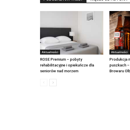
Aktualności
Aktualności
ROSE Premium – pobyty
Produkcja n
rehabilitacyjne i opiekuńcze dla
puszkach –
seniorów nad morzem
Browaru Ol