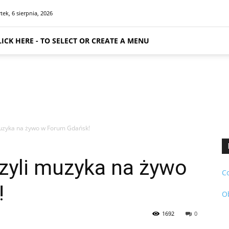
tek, 6 sierpnia, 2026
LICK HERE - TO SELECT OR CREATE A MENU
 muzyka na żywo w Forum Gdańsk!
 czyli muzyka na żywo
C
!
O
1692
0