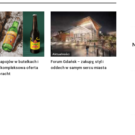
N
Aktualności
apojów w butelkach i
Forum Gdańsk – zakupy, styl i
 kompleksowa oferta
oddech w samym sercu miasta
bracht