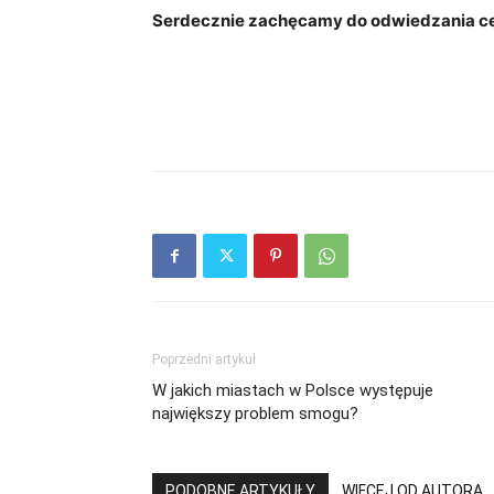
Serdecznie zachęcamy do odwiedzania c
Poprzedni artykuł
W jakich miastach w Polsce występuje
największy problem smogu?
PODOBNE ARTYKUŁY
WIĘCEJ OD AUTORA