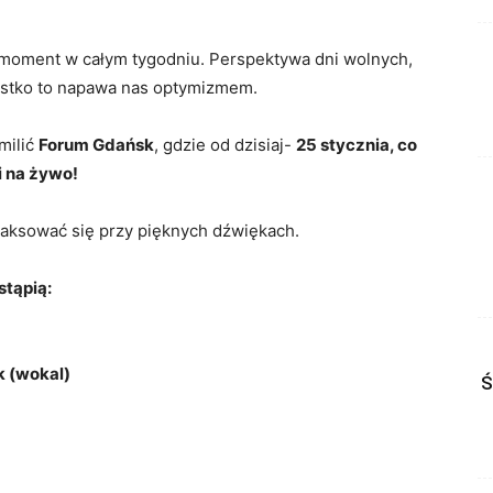
y moment w całym tygodniu. Perspektywa dni wolnych,
ystko to napawa nas optymizmem.
milić
Forum Gdańsk
, gdzie od dzisiaj-
25 stycznia, co
 na żywo!
laksować się przy pięknych dźwiękach.
tąpią:
k (wokal)
Ś