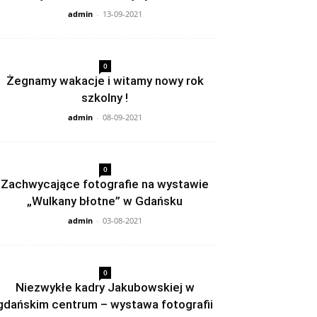
admin
-
13-09-2021
0
Żegnamy wakacje i witamy nowy rok
szkolny !
admin
-
08-09-2021
0
Zachwycające fotografie na wystawie
„Wulkany błotne” w Gdańsku
admin
-
03-08-2021
0
Niezwykłe kadry Jakubowskiej w
gdańskim centrum – wystawa fotografii