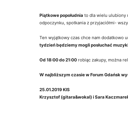
Piątkowe popołudnia
to dla wielu ulubion
odpoczynku, spotkania z przyjaciółmi- wsz
Ten wyjątkowy czas chce nam dodatkowo u
tydzień będziemy mogli posłuchać muzyki
Od 18:00 do 21:00
robiąc zakupy, można re
W najbliższym czasie w Forum Gdańsk wys
25.01.2019 KIS
Krzysztof (gitara&wokal) i Sara Kaczmare