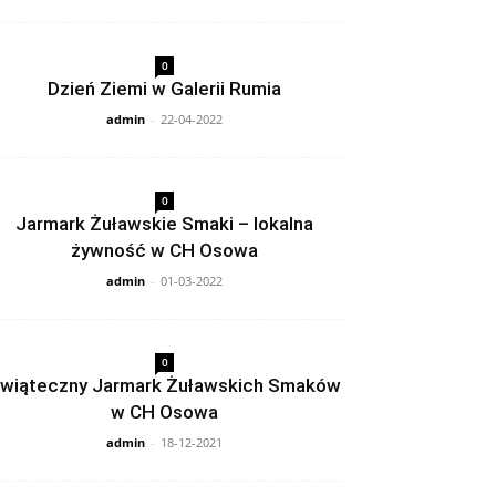
0
Dzień Ziemi w Galerii Rumia
admin
-
22-04-2022
0
Jarmark Żuławskie Smaki – lokalna
żywność w CH Osowa
admin
-
01-03-2022
0
wiąteczny Jarmark Żuławskich Smaków
w CH Osowa
admin
-
18-12-2021