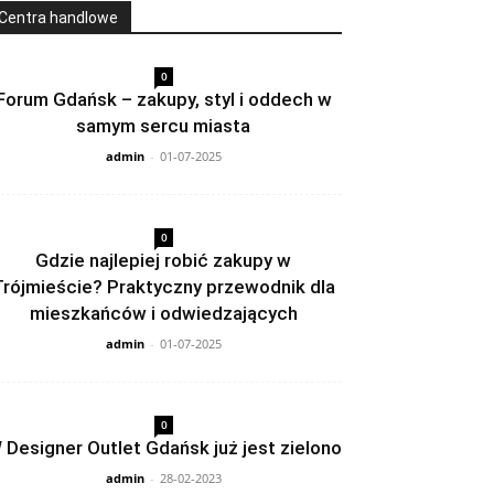
Centra handlowe
0
Forum Gdańsk – zakupy, styl i oddech w
samym sercu miasta
admin
-
01-07-2025
0
Gdzie najlepiej robić zakupy w
Trójmieście? Praktyczny przewodnik dla
mieszkańców i odwiedzających
admin
-
01-07-2025
0
 Designer Outlet Gdańsk już jest zielono
admin
-
28-02-2023