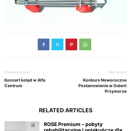
Previous article
Next article
Koncert kolęd w Alfa
Konkurs Noworoczne
Centrum
Postanowienie w Galerii
Przymorze
RELATED ARTICLES
ROSE Premium – pobyty
rehabilitacyjne i opiekuńcze dla