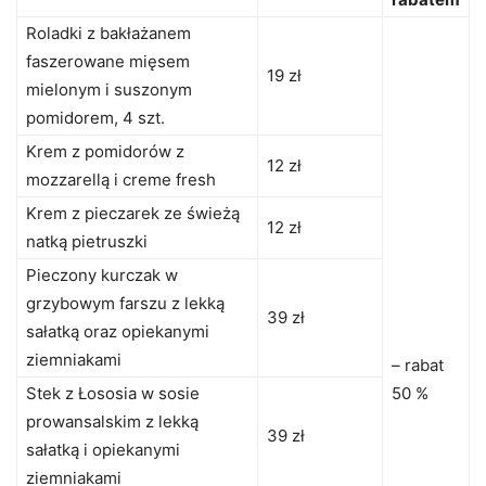
Roladki z bakłażanem
faszerowane mięsem
19 zł
mielonym i suszonym
pomidorem, 4 szt.
Krem z pomidorów z
12 zł
mozzarellą i creme fresh
Krem z pieczarek ze świeżą
12 zł
natką pietruszki
Pieczony kurczak w
grzybowym farszu z lekką
39 zł
sałatką oraz opiekanymi
ziemniakami
– rabat
Stek z Łososia w sosie
50 %
prowansalskim z lekką
39 zł
sałatką i opiekanymi
ziemniakami