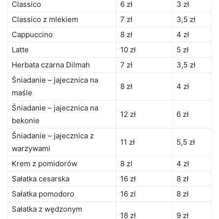
Classico
6 zł
3 zł
Classico z mlekiem
7 zł
3,5 zł
Cappuccino
8 zł
4 zł
Latte
10 zł
5 zł
Herbata czarna Dilmah
7 zł
3,5 zł
Śniadanie – jajecznica na
8 zł
4 zł
maśle
Śniadanie – jajecznica na
12 zł
6 zł
bekonie
Śniadanie – jajecznica z
11 zł
5,5 zł
warzywami
Krem z pomidorów
8 zl
4 zł
Sałatka cesarska
16 zł
8 zł
Sałatka pomodoro
16 zl
8 zł
Sałatka z wędzonym
18 zł
9 zł