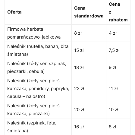
Cena
Cena
Oferta
z
standardowa
rabatem
Firmowa herbata
8 zł
4 zł
pomarańczowo-jabłkowa
Naleśnik (nutella, banan, bita
15 zł
7,5 zł
śmietana)
Naleśnik (zółty ser, szpinak,
18 zł
9 zł
pieczarki, cebula)
Naleśnik (żółty ser, pierś
kurczaka, pomidory, papryka,
22 zł
11 zł
cebula – na ostro)
Naleśnik (żółty ser, pierś
20 zł
10 zł
kurczaka, pieczarki)
Naleśnik (szpinak, feta,
16 zł
8 zł
śmietana)