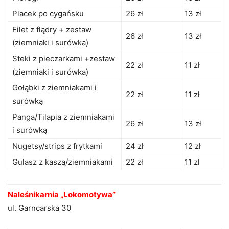
Placek po cygańsku
26 zł
13 zł
Filet z flądry + zestaw
26 zł
13 zł
(ziemniaki i surówka)
Steki z pieczarkami +zestaw
22 zł
11 zł
(ziemniaki i surówka)
Gołąbki z ziemniakami i
22 zł
11 zł
surówką
Panga/Tilapia z ziemniakami
26 zł
13 zł
i surówką
Nugetsy/strips z frytkami
24 zł
12 zł
Gulasz z kaszą/ziemniakami
22 zł
11 zl
Naleśnikarnia „Lokomotywa”
ul. Garncarska 30