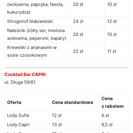
(wołowina, papryka, fasola,
20 zł
10 zł
kukurydza)
Strogonof białowieski
24 zl
12 zł
Naleśnik (żółty ser, mielona
20 zł
10 zł
wołowina, peperoni, kapary)
Krewetki z ananasem w
22 zł
11 zł
sosie czosnkowym
Cocktail Bar CAPRI
ul. Długa 59/61
Cena
Oferta
Cena standardowa
z rabatem
Lody Sufie
12 zł
6 zł
Lody Capri
13 zł
6,5 zł