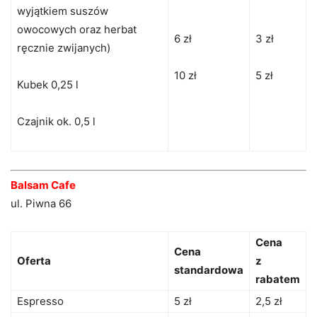
wyjątkiem suszów
owocowych oraz herbat
6 zł
3 zł
ręcznie zwijanych)
10 zł
5 zł
Kubek 0,25 l
Czajnik ok. 0,5 l
Balsam Cafe
ul. Piwna 66
Cena
Cena
Oferta
z
standardowa
rabatem
Espresso
5 zł
2,5 zł