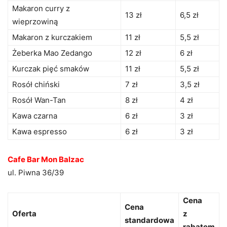
Makaron curry z
13 zł
6,5 zł
wieprzowiną
Makaron z kurczakiem
11 zł
5,5 zł
Żeberka Mao Zedango
12 zł
6 zł
Kurczak pięć smaków
11 zł
5,5 zł
Rosół chiński
7 zł
3,5 zł
Rosół Wan-Tan
8 zł
4 zł
Kawa czarna
6 zł
3 zł
Kawa espresso
6 zł
3 zł
Cafe Bar Mon Balzac
ul. Piwna 36/39
Cena
Cena
Oferta
z
standardowa
rabatem