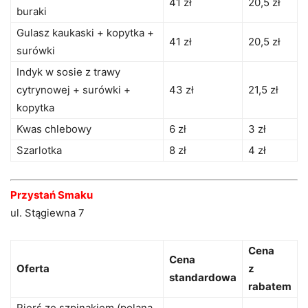
41 zł
20,5 zł
buraki
Gulasz kaukaski + kopytka +
41 zł
20,5 zł
surówki
Indyk w sosie z trawy
cytrynowej + surówki +
43 zł
21,5 zł
kopytka
Kwas chlebowy
6 zł
3 zł
Szarlotka
8 zł
4 zł
Przystań Smaku
ul. Stągiewna 7
Cena
Cena
Oferta
z
standardowa
rabatem
Pierś ze szpinakiem (polana