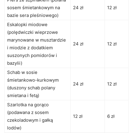
sosem śmietankowym na
24 zł
12 zł
bazie sera pleśniowego)
Eskalopki miodowe
(polędwiczki wieprzowe
marynowane w musztardzie
24 zł
12 zł
i miodzie z dodatkiem
suszonych pomidorów i
bazylii)
Schab w sosie
śmietankowo-kurkowym
24 zł
12 zł
(duszony schab polany
smietana i fetą)
Szarlotka na gorąco
(podawana z sosem
12 zł
6 zł
czekoladowym i gałką
lodów)