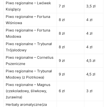
Piwo regionalne – Lwówek
7 zł
3,5 zł
Książęcy
Piwo regionalne – Fortuna
8 zł
4 zł
Wiśniowa
Piwo regionalne – Fortuna
8 zł
4 zł
Miodowa
Piwo regionalne – Trybunał
8 zł
4 zł
Trójsłodowy
Piwo regionalne – Cornelius
9 zł
4,5 zł
Pszeniczne
Piwo regionalne – Trybunał
9 zł
4,5 zł
Miodowy (z Piotrkowa)
Piwo regionalne – Magnus
(czekoladowy, śliwkowy,
6 zł
3 zł
żurawina)
Herbaty aromatyczne(za