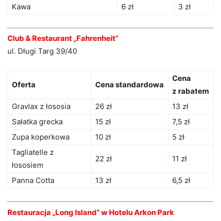
Kawa
6 zł
3 zł
Club & Restaurant „Fahrenheit”
ul. Długi Targ 39/40
Cena
Oferta
Cena standardowa
z rabatem
Gravlax z łososia
26 zł
13 zł
Sałatka grecka
15 zł
7,5 zł
Zupa koperkowa
10 zł
5 zł
Tagliatelle z
22 zł
11 zł
łososiem
Panna Cotta
13 zł
6,5 zł
Restauracja „Long Island” w Hotelu Arkon Park