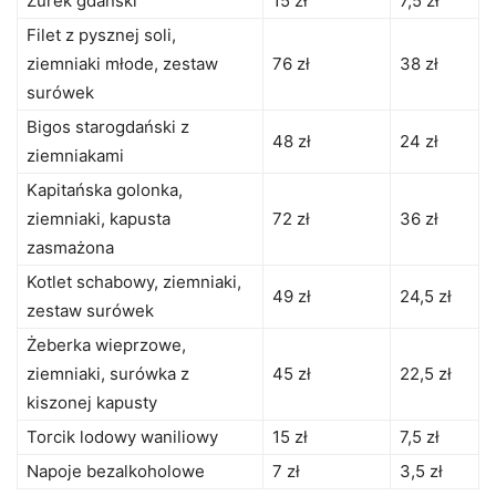
Żurek gdański
15 zł
7,5 zł
Filet z pysznej soli,
ziemniaki młode, zestaw
76 zł
38 zł
surówek
Bigos starogdański z
48 zł
24 zł
ziemniakami
Kapitańska golonka,
ziemniaki, kapusta
72 zł
36 zł
zasmażona
Kotlet schabowy, ziemniaki,
49 zł
24,5 zł
zestaw surówek
Żeberka wieprzowe,
ziemniaki, surówka z
45 zł
22,5 zł
kiszonej kapusty
Torcik lodowy waniliowy
15 zł
7,5 zł
Napoje bezalkoholowe
7 zł
3,5 zł