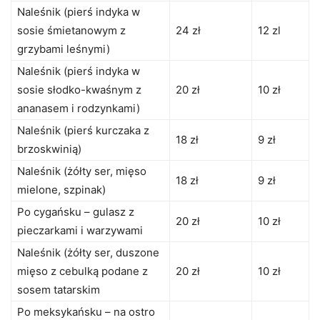
Naleśnik (pierś indyka w
sosie śmietanowym z
24 zł
12 zl
grzybami leśnymi)
Naleśnik (pierś indyka w
sosie słodko-kwaśnym z
20 zł
10 zł
ananasem i rodzynkami)
Naleśnik (pierś kurczaka z
18 zł
9 zł
brzoskwinią)
Naleśnik (żółty ser, mięso
18 zł
9 zł
mielone, szpinak)
Po cygańsku – gulasz z
20 zł
10 zł
pieczarkami i warzywami
Naleśnik (żółty ser, duszone
mięso z cebulką podane z
20 zł
10 zł
sosem tatarskim
Po meksykańsku – na ostro