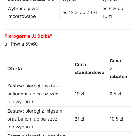
Wybrane piwa
od 6 zł do
od 12 zł do 20 zł
importowane
10 zł
Pierogarnia „U Dzika”
ul. Piwna 59/60
Cena
Cena
Oferta
z
standardowa
rabatem
Zestaw: pierogi ruskie z
bulionem lub barszczem
19 zł
9,5 zł
(do wyboru)
Zestaw: pierogi z mięsem
oraz bulion lub barszcz
21 zł
10,5 zł
(do wyboru)