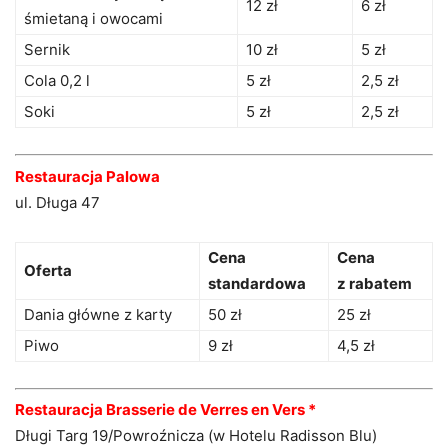
12 zł
6 zł
śmietaną i owocami
Sernik
10 zł
5 zł
Cola 0,2 l
5 zł
2,5 zł
Soki
5 zł
2,5 zł
Restauracja Palowa
ul. Długa 47
Cena
Cena
Oferta
standardowa
z rabatem
Dania główne z karty
50 zł
25 zł
Piwo
9 zł
4,5 zł
Restauracja Brasserie de Verres en Vers *
Długi Targ 19/Powroźnicza (w Hotelu Radisson Blu)