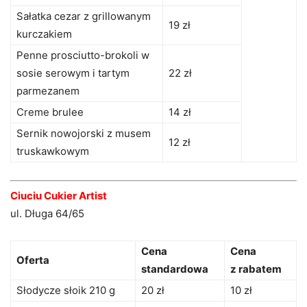
Sałatka cezar z grillowanym
19 zł
kurczakiem
Penne prosciutto-brokoli w
sosie serowym i tartym
22 zł
parmezanem
Creme brulee
14 zł
Sernik nowojorski z musem
12 zł
truskawkowym
Ciuciu Cukier Artist
ul. Długa 64/65
Cena
Cena
Oferta
standardowa
z rabatem
Słodycze słoik 210 g
20 zł
10 zł