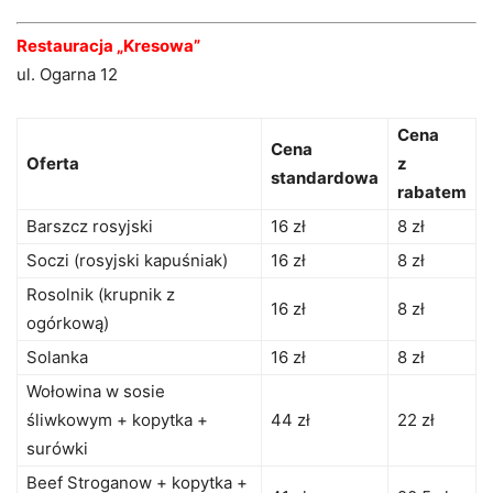
Restauracja „Kresowa”
ul. Ogarna 12
Cena
Cena
Oferta
z
standardowa
rabatem
Barszcz rosyjski
16 zł
8 zł
Soczi (rosyjski kapuśniak)
16 zł
8 zł
Rosolnik (krupnik z
16 zł
8 zł
ogórkową)
Solanka
16 zł
8 zł
Wołowina w sosie
śliwkowym + kopytka +
44 zł
22 zł
surówki
Beef Stroganow + kopytka +