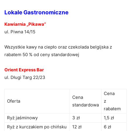
Lokale Gastronomiczne
Kawiarnia „Pikawa”
ul. Piwna 14/15
Wszystkie kawy na ciepło oraz czekolada belgijska z
rabatem 50 % od ceny standardowej
Orient Express Bar
ul. Długi Targ 22/23
Cena
Cena
Oferta
z
standardowa
rabatem
Ryż jaśminowy
3 zł
1,5 zł
Ryż z kurczakiem po chińsku
12 zł
6 zł