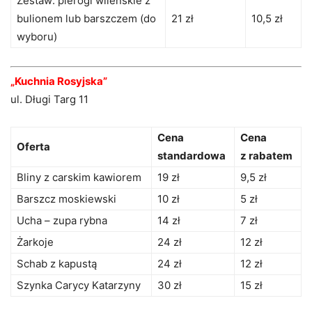
Zestaw: pierogi wileńskie z
bulionem lub barszczem (do
21 zł
10,5 zł
wyboru)
„Kuchnia Rosyjska”
ul. Długi Targ 11
Cena
Cena
Oferta
standardowa
z rabatem
Bliny z carskim kawiorem
19 zł
9,5 zł
Barszcz moskiewski
10 zł
5 zł
Ucha – zupa rybna
14 zł
7 zł
Żarkoje
24 zł
12 zł
Schab z kapustą
24 zł
12 zł
Szynka Carycy Katarzyny
30 zł
15 zł