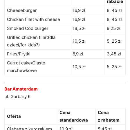
rabacie
Cheeseburger
16,9 zł
8, 45 zł
Chicken fillet with cheese
16,9 zł
8, 45 zł
Smoked Cod burger
18,5 zł
9,25 zł
Grilled chicken fillet(dla
10,5 zł
5, 25 zł
dzieci/for kids?)
Fries/Frytki
6,9 zł
3,45 zł
Carrot cake/Ciasto
10,5 zł
5, 25 zł
marchewkowe
Bar Amsterdam
ul. Garbary 6
Cena
Cena
Oferta
standardowa
z rabatem
Ciabatta z kurczakiem
10,9 zł
5,45 zł