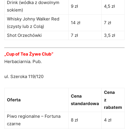
Drink (wódka z dowolnym
9 zł
4,5 zł
sokiem)
Whisky Johny Walker Red
14 zł
7 zł
(czysty lub z Colą)
Shot Orzechówki
7 zł
3,5 zł
„Cup of Tea Żywe Club”
Herbaciarnia. Pub.
ul. Szeroka 119/120
Cena
Cena
Oferta
z
standardowa
rabatem
Piwo regionalne – Fortuna
8 zł
4 zł
czarne