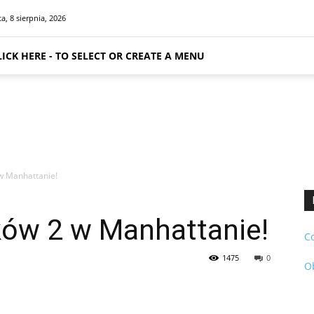
a, 8 sierpnia, 2026
LICK HERE - TO SELECT OR CREATE A MENU
w Manhattanie!
ków 2 w Manhattanie!
C
1475
0
O