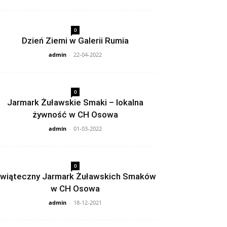
0
Dzień Ziemi w Galerii Rumia
admin
-
22-04-2022
0
Jarmark Żuławskie Smaki – lokalna
żywność w CH Osowa
admin
-
01-03-2022
0
wiąteczny Jarmark Żuławskich Smaków
w CH Osowa
admin
-
18-12-2021