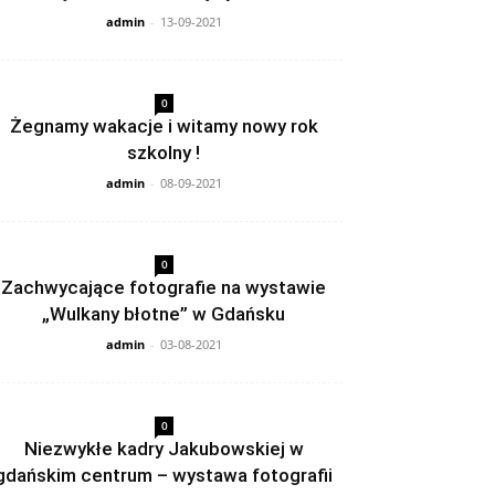
admin
-
13-09-2021
0
Żegnamy wakacje i witamy nowy rok
szkolny !
admin
-
08-09-2021
0
Zachwycające fotografie na wystawie
„Wulkany błotne” w Gdańsku
admin
-
03-08-2021
0
Niezwykłe kadry Jakubowskiej w
gdańskim centrum – wystawa fotografii