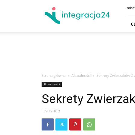
CENTRUM
sobot
HANDLOWE
GDAŃSK
SKLEPY
C
GDYNIA
GODZINY
OTWARCIA
DOJAZD
PARKING
Strona główna
Aktualności
Sekrety Zwierzaków 2 
Aktualności
Sekrety Zwierza
13-06-2019