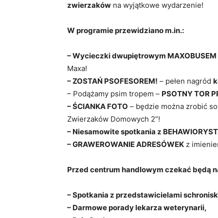
zwierzaków
na wyjątkowe wydarzenie!
W programie przewidziano m.in.:
– Wycieczki dwupiętrowym MAXOBUSEM
Maxa!
– ZOSTAŃ PSOFESOREM!
– pełen nagród
k
– Podążamy psim tropem –
PSOTNY TOR P
– ŚCIANKA FOTO
– będzie można zrobić sob
Zwierzaków Domowych 2”!
– Niesamowite spotkania z BEHAWIORYS
– GRAWEROWANIE ADRESÓWEK
z imienie
Przed centrum handlowym czekać będą n
– Spotkania z przedstawicielami schronis
– Darmowe porady lekarza weterynarii,