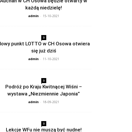
Auchan w CH Osowa będzie otwarty w
każdą niedzielę!
admin
-
15-10-2021
0
owy punkt LOTTO w CH Osowa otwiera
się już dziś
admin
-
11-10-2021
0
Podróż po Kraju Kwitnącej Wiśni –
wystawa „Niezmiennie Japonia”
admin
-
18-09-2021
0
Lekcje WFu nie muszą być nudne!