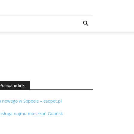
Polecane linki:
o nowego w Sopocie – esopot.pl
bsługa najmu mieszkań Gdańsk