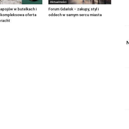
Aktualności
apojów w butelkach i
Forum Gdańsk – zakupy, styl i
 kompleksowa oferta
oddech w samym sercu miasta
bracht
N