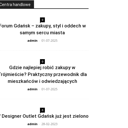
Centra handlowe
0
Forum Gdańsk – zakupy, styl i oddech w
samym sercu miasta
admin
-
01-07-2025
0
Gdzie najlepiej robić zakupy w
Trójmieście? Praktyczny przewodnik dla
mieszkańców i odwiedzających
admin
-
01-07-2025
0
 Designer Outlet Gdańsk już jest zielono
admin
-
28-02-2023