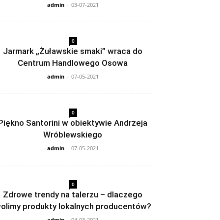
admin
-
03-07-2021
0
Jarmark „Żuławskie smaki” wraca do
Centrum Handlowego Osowa
admin
-
07-05-2021
0
Piękno Santorini w obiektywie Andrzeja
Wróblewskiego
admin
-
07-05-2021
0
Zdrowe trendy na talerzu – dlaczego
olimy produkty lokalnych producentów?
admin
-
04-03-2021