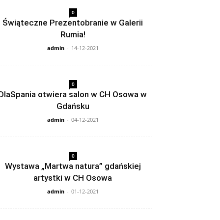
0
Świąteczne Prezentobranie w Galerii
Rumia!
admin
-
14-12-2021
0
DlaSpania otwiera salon w CH Osowa w
Gdańsku
admin
-
04-12-2021
0
Wystawa „Martwa natura” gdańskiej
artystki w CH Osowa
admin
-
01-12-2021