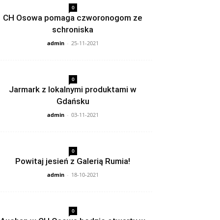
0
CH Osowa pomaga czworonogom ze
schroniska
admin
-
25-11-2021
0
Jarmark z lokalnymi produktami w
Gdańsku
admin
-
03-11-2021
0
Powitaj jesień z Galerią Rumia!
admin
-
18-10-2021
0