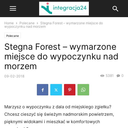
Home
Polecane
Stegna Forest – wymarzone miejsce do
wypoczynku nad morzem
Polecane
Stegna Forest – wymarzone
miejsce do wypoczynku nad
morzem
5381
0
09-02-2018
Marzysz o wypoczynku z dala od miejskiego zgiełku?
Chcesz cieszyć się świeżym nadmorskim powietrzem,
pięknymi widokami i mieszkać w komfortowych