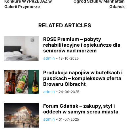
Konkurs WYPRZEDAŻ w
Ogród Sztuk w Manhattan
Galerii Przymorze
Gdańsk
RELATED ARTICLES
ROSE Premium – pobyty
rehabilitacyjne i opiekuńcze dla
seniorów nad morzem
admin
-
13-10-2025
Produkcja napojów w butelkach i
puszkach – kompleksowa oferta
Browaru Olbracht
admin
-
24-09-2025
Forum Gdańsk – zakupy, styl i
oddech w samym sercu miasta
admin
-
01-07-2025