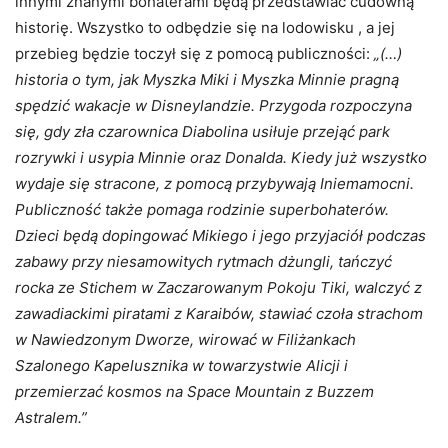
innymi znanymi bohaterami będą przedstawiać cudowną
historię. Wszystko to odbędzie się na lodowisku , a jej
przebieg będzie toczył się z pomocą publiczności:
„(…)
historia o tym, jak Myszka Miki i Myszka Minnie pragną
spędzić wakacje w Disneylandzie. Przygoda rozpoczyna
się, gdy zła czarownica Diabolina usiłuje przejąć park
rozrywki i usypia Minnie oraz Donalda. Kiedy już wszystko
wydaje się stracone, z pomocą przybywają Iniemamocni.
Publiczność także pomaga rodzinie superbohaterów.
Dzieci będą dopingować Mikiego i jego przyjaciół podczas
zabawy przy niesamowitych rytmach dżungli, tańczyć
rocka ze Stichem w Zaczarowanym Pokoju Tiki, walczyć z
zawadiackimi piratami z Karaibów, stawiać czoła strachom
w Nawiedzonym Dworze, wirować w Filiżankach
Szalonego Kapelusznika w towarzystwie Alicji i
przemierzać kosmos na Space Mountain z Buzzem
Astralem.”