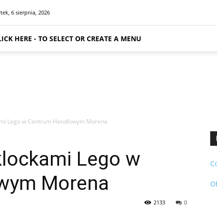
tek, 6 sierpnia, 2026
LICK HERE - TO SELECT OR CREATE A MENU
kami Lego w Centrum Handlowym Morena
klockami Lego w
C
owym Morena
O
2133
0