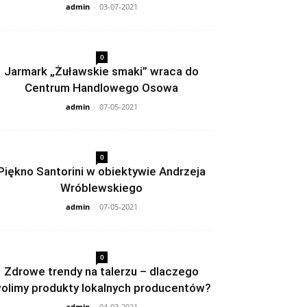
admin
-
03-07-2021
0
Jarmark „Żuławskie smaki” wraca do
Centrum Handlowego Osowa
admin
-
07-05-2021
0
Piękno Santorini w obiektywie Andrzeja
Wróblewskiego
admin
-
07-05-2021
0
Zdrowe trendy na talerzu – dlaczego
olimy produkty lokalnych producentów?
admin
-
04-03-2021