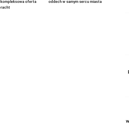
 kompleksowa oferta
oddech w samym sercu miasta
bracht
w