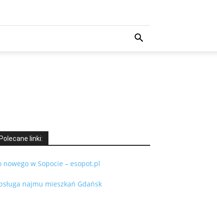
Polecane linki:
o nowego w Sopocie – esopot.pl
bsługa najmu mieszkań Gdańsk