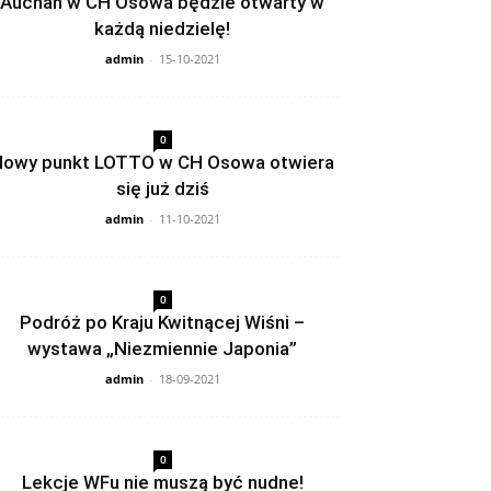
Auchan w CH Osowa będzie otwarty w
każdą niedzielę!
admin
-
15-10-2021
0
owy punkt LOTTO w CH Osowa otwiera
się już dziś
admin
-
11-10-2021
0
Podróż po Kraju Kwitnącej Wiśni –
wystawa „Niezmiennie Japonia”
admin
-
18-09-2021
0
Lekcje WFu nie muszą być nudne!