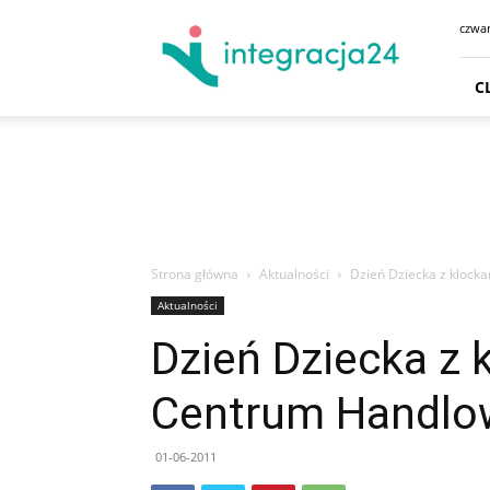
CENTRUM
czwar
HANDLOWE
GDAŃSK
SKLEPY
C
GDYNIA
GODZINY
OTWARCIA
DOJAZD
PARKING
Strona główna
Aktualności
Dzień Dziecka z kloc
Aktualności
Dzień Dziecka z 
Centrum Handl
01-06-2011