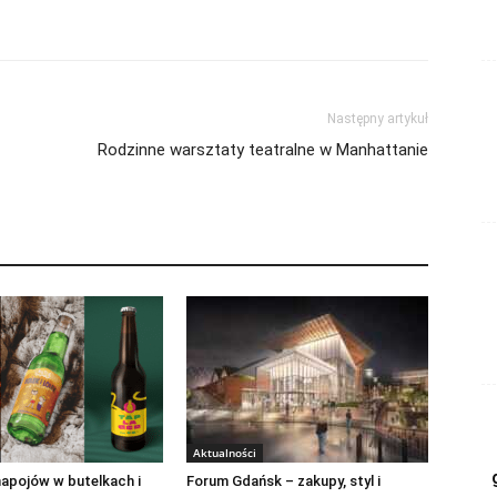
Następny artykuł
Rodzinne warsztaty teatralne w Manhattanie
Aktualności
apojów w butelkach i
Forum Gdańsk – zakupy, styl i