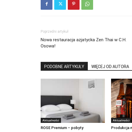
Poprzedni artykuł
Nowa restauracja azjatycka Zen Thai w C.H.
Osowa!
PODOBNE ARTYKUŁY
WIĘCEJ OD AUTORA
Aktualności
Aktualności
ROSE Premium – pobyty
Produkcja n