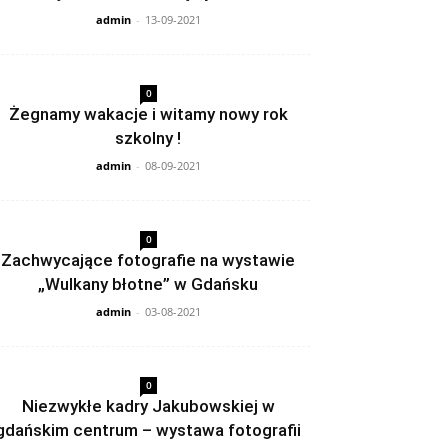
admin
-
13-09-2021
0
Żegnamy wakacje i witamy nowy rok
szkolny !
admin
-
08-09-2021
0
Zachwycające fotografie na wystawie
„Wulkany błotne” w Gdańsku
admin
-
03-08-2021
0
Niezwykłe kadry Jakubowskiej w
gdańskim centrum – wystawa fotografii