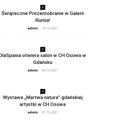
0
Świąteczne Prezentobranie w Galerii
Rumia!
admin
-
14-12-2021
0
DlaSpania otwiera salon w CH Osowa w
Gdańsku
admin
-
04-12-2021
0
Wystawa „Martwa natura” gdańskiej
artystki w CH Osowa
admin
-
01-12-2021