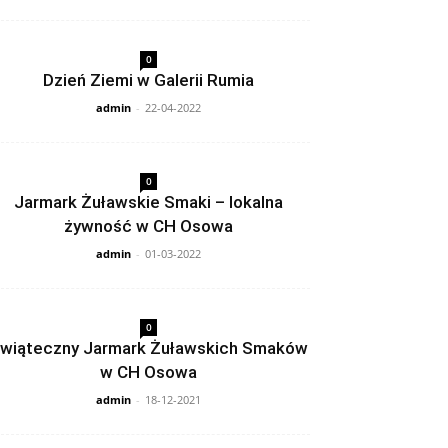
0
Dzień Ziemi w Galerii Rumia
admin
-
22-04-2022
0
Jarmark Żuławskie Smaki – lokalna
żywność w CH Osowa
admin
-
01-03-2022
0
wiąteczny Jarmark Żuławskich Smaków
w CH Osowa
admin
-
18-12-2021