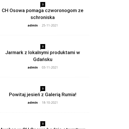
0
CH Osowa pomaga czworonogom ze
schroniska
admin
-
25-11-2021
0
Jarmark z lokalnymi produktami w
Gdańsku
admin
-
03-11-2021
0
Powitaj jesień z Galerią Rumia!
admin
-
18-10-2021
0