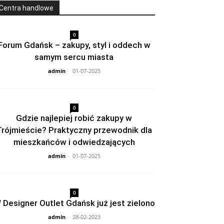
Centra handlowe
0
Forum Gdańsk – zakupy, styl i oddech w
samym sercu miasta
admin
-
01-07-2025
0
Gdzie najlepiej robić zakupy w
Trójmieście? Praktyczny przewodnik dla
mieszkańców i odwiedzających
admin
-
01-07-2025
0
 Designer Outlet Gdańsk już jest zielono
admin
-
28-02-2023