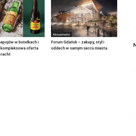
Aktualności
apojów w butelkach i
Forum Gdańsk – zakupy, styl i
N
 kompleksowa oferta
oddech w samym sercu miasta
bracht