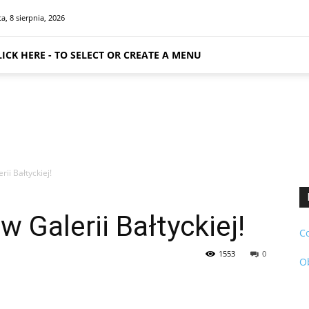
a, 8 sierpnia, 2026
LICK HERE - TO SELECT OR CREATE A MENU
rii Bałtyckiej!
w Galerii Bałtyckiej!
C
1553
0
O