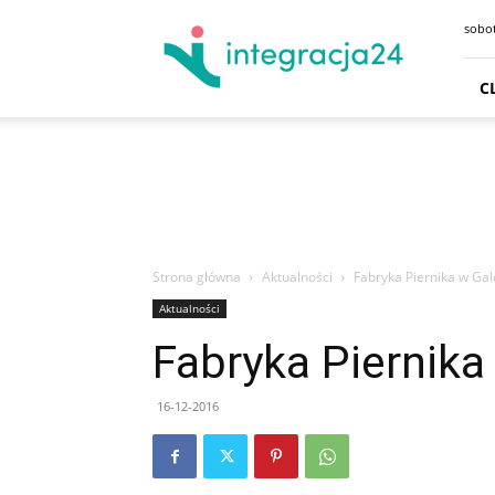
CENTRUM
sobot
HANDLOWE
GDAŃSK
SKLEPY
C
GDYNIA
GODZINY
OTWARCIA
DOJAZD
PARKING
Strona główna
Aktualności
Fabryka Piernika w Gale
Aktualności
Fabryka Piernika 
16-12-2016