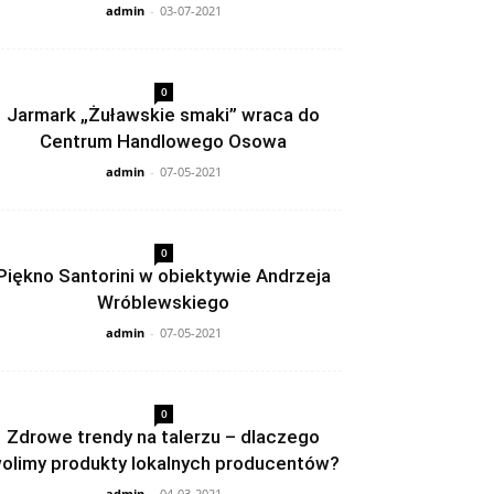
admin
-
03-07-2021
0
Jarmark „Żuławskie smaki” wraca do
Centrum Handlowego Osowa
admin
-
07-05-2021
0
Piękno Santorini w obiektywie Andrzeja
Wróblewskiego
admin
-
07-05-2021
0
Zdrowe trendy na talerzu – dlaczego
olimy produkty lokalnych producentów?
admin
-
04-03-2021