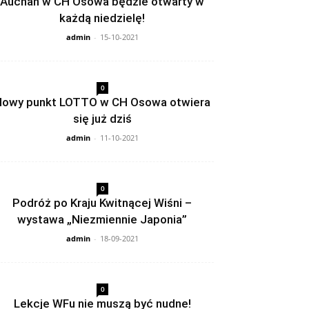
Auchan w CH Osowa będzie otwarty w
każdą niedzielę!
admin
-
15-10-2021
0
owy punkt LOTTO w CH Osowa otwiera
się już dziś
admin
-
11-10-2021
0
Podróż po Kraju Kwitnącej Wiśni –
wystawa „Niezmiennie Japonia”
admin
-
18-09-2021
0
Lekcje WFu nie muszą być nudne!