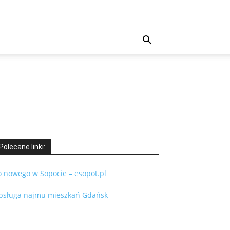
Polecane linki:
o nowego w Sopocie – esopot.pl
bsługa najmu mieszkań Gdańsk