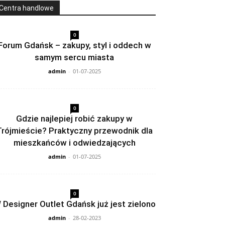
Centra handlowe
0
Forum Gdańsk – zakupy, styl i oddech w
samym sercu miasta
admin
-
01-07-2025
0
Gdzie najlepiej robić zakupy w
Trójmieście? Praktyczny przewodnik dla
mieszkańców i odwiedzających
admin
-
01-07-2025
0
 Designer Outlet Gdańsk już jest zielono
admin
-
28-02-2023