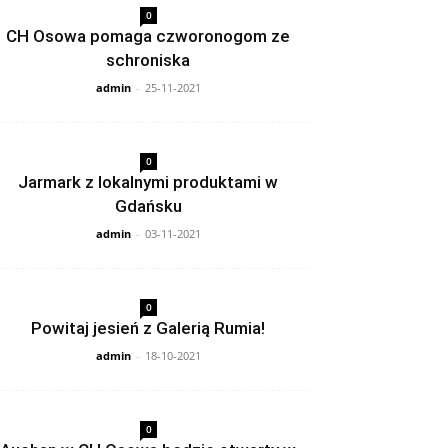
0
CH Osowa pomaga czworonogom ze
schroniska
admin
-
25-11-2021
0
Jarmark z lokalnymi produktami w
Gdańsku
admin
-
03-11-2021
0
Powitaj jesień z Galerią Rumia!
admin
-
18-10-2021
0