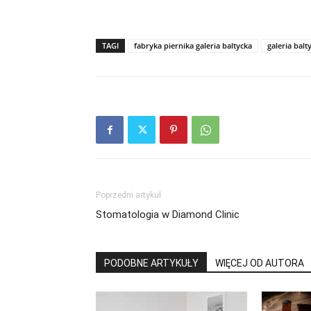
TAGI
fabryka piernika galeria baltycka
galeria balt
Poprzedni artykuł
Stomatologia w Diamond Clinic
PODOBNE ARTYKUŁY
WIĘCEJ OD AUTORA