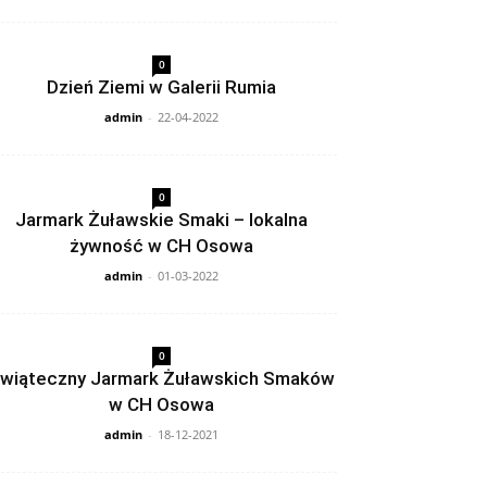
0
Dzień Ziemi w Galerii Rumia
admin
-
22-04-2022
0
Jarmark Żuławskie Smaki – lokalna
żywność w CH Osowa
admin
-
01-03-2022
0
wiąteczny Jarmark Żuławskich Smaków
w CH Osowa
admin
-
18-12-2021