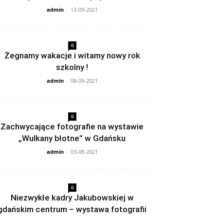
admin
-
13-09-2021
0
Żegnamy wakacje i witamy nowy rok
szkolny !
admin
-
08-09-2021
0
Zachwycające fotografie na wystawie
„Wulkany błotne” w Gdańsku
admin
-
03-08-2021
0
Niezwykłe kadry Jakubowskiej w
gdańskim centrum – wystawa fotografii