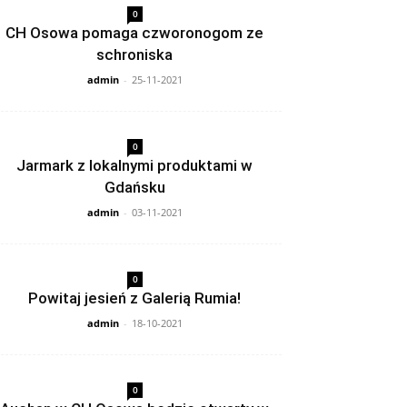
0
CH Osowa pomaga czworonogom ze
schroniska
admin
-
25-11-2021
0
Jarmark z lokalnymi produktami w
Gdańsku
admin
-
03-11-2021
0
Powitaj jesień z Galerią Rumia!
admin
-
18-10-2021
0