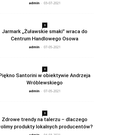
admin
-
03-07-2021
0
Jarmark „Żuławskie smaki” wraca do
Centrum Handlowego Osowa
admin
-
07-05-2021
0
Piękno Santorini w obiektywie Andrzeja
Wróblewskiego
admin
-
07-05-2021
0
Zdrowe trendy na talerzu – dlaczego
olimy produkty lokalnych producentów?
admin
-
04-03-2021