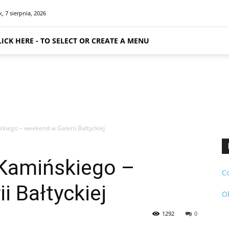
k, 7 sierpnia, 2026
LICK HERE - TO SELECT OR CREATE A MENU
kiego – weekend w Galerii Bałtyckiej
Kamińskiego –
C
i Bałtyckiej
O
1292
0