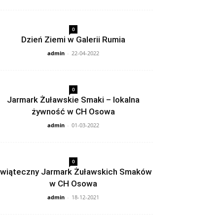
0
Dzień Ziemi w Galerii Rumia
admin
-
22-04-2022
0
Jarmark Żuławskie Smaki – lokalna
żywność w CH Osowa
admin
-
01-03-2022
0
wiąteczny Jarmark Żuławskich Smaków
w CH Osowa
admin
-
18-12-2021