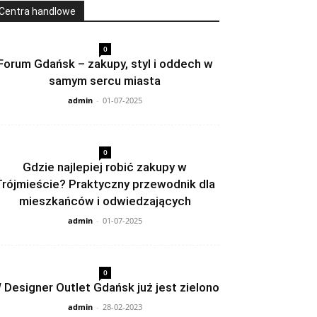
Centra handlowe
0
Forum Gdańsk – zakupy, styl i oddech w
samym sercu miasta
admin
-
01-07-2025
0
Gdzie najlepiej robić zakupy w
Trójmieście? Praktyczny przewodnik dla
mieszkańców i odwiedzających
admin
-
01-07-2025
0
 Designer Outlet Gdańsk już jest zielono
admin
-
28-02-2023