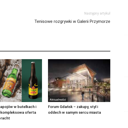
Następny artykuł
Tenisowe rozgrywki w Galerii Przymorze
Aktualności
apojów w butelkach i
Forum Gdańsk – zakupy, styl i
 kompleksowa oferta
oddech w samym sercu miasta
bracht