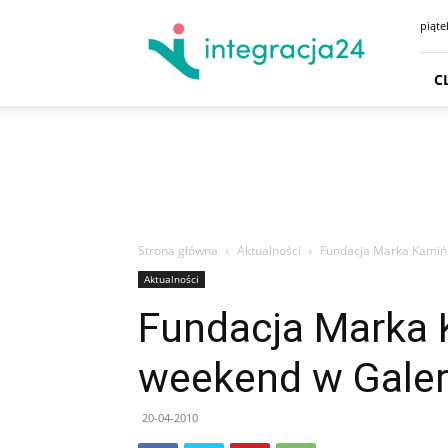
CENTRUM
piąte
HANDLOWE
GDAŃSK
SKLEPY
C
GDYNIA
GODZINY
OTWARCIA
DOJAZD
PARKING
Strona główna
Aktualności
Fundacja Marka Kamińs
Aktualności
Fundacja Marka 
weekend w Galeri
20-04-2010