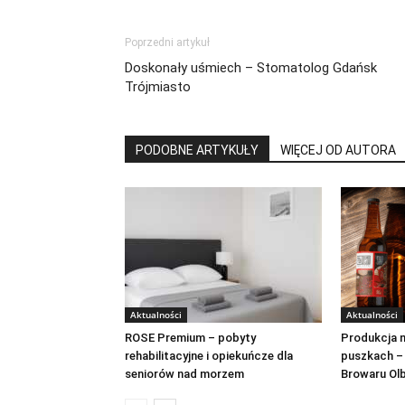
Poprzedni artykuł
Doskonały uśmiech – Stomatolog Gdańsk
Trójmiasto
PODOBNE ARTYKUŁY
WIĘCEJ OD AUTORA
Aktualności
Aktualności
ROSE Premium – pobyty
Produkcja n
rehabilitacyjne i opiekuńcze dla
puszkach –
seniorów nad morzem
Browaru Ol