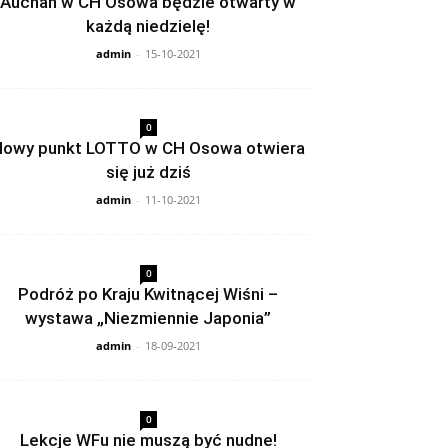
Auchan w CH Osowa będzie otwarty w
każdą niedzielę!
admin
-
15-10-2021
0
owy punkt LOTTO w CH Osowa otwiera
się już dziś
admin
-
11-10-2021
0
Podróż po Kraju Kwitnącej Wiśni –
wystawa „Niezmiennie Japonia”
admin
-
18-09-2021
0
Lekcje WFu nie muszą być nudne!