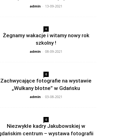
admin
-
13-09-2021
0
Żegnamy wakacje i witamy nowy rok
szkolny !
admin
-
08-09-2021
0
Zachwycające fotografie na wystawie
„Wulkany błotne” w Gdańsku
admin
-
03-08-2021
0
Niezwykłe kadry Jakubowskiej w
gdańskim centrum – wystawa fotografii