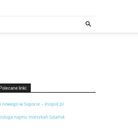
Polecane linki:
o nowego w Sopocie – esopot.pl
bsługa najmu mieszkań Gdańsk