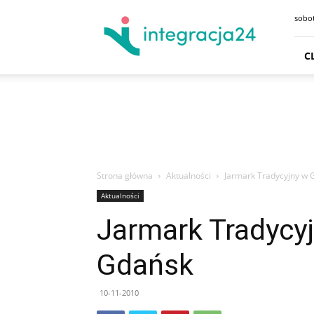
CENTRUM
sobot
HANDLOWE
GDAŃSK
SKLEPY
C
GDYNIA
GODZINY
OTWARCIA
DOJAZD
PARKING
Strona główna
Aktualności
Jarmark Tradycyjny w 
Aktualności
Jarmark Tradycyj
Gdańsk
10-11-2010