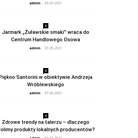
admin
-
03-07-2021
0
Jarmark „Żuławskie smaki” wraca do
Centrum Handlowego Osowa
admin
-
07-05-2021
0
Piękno Santorini w obiektywie Andrzeja
Wróblewskiego
admin
-
07-05-2021
0
Zdrowe trendy na talerzu – dlaczego
olimy produkty lokalnych producentów?
admin
-
04-03-2021