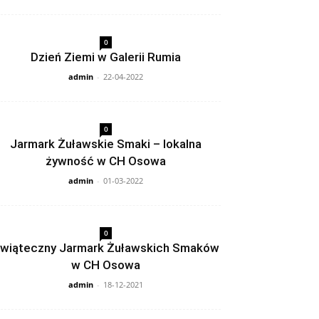
0
Dzień Ziemi w Galerii Rumia
admin
-
22-04-2022
0
Jarmark Żuławskie Smaki – lokalna
żywność w CH Osowa
admin
-
01-03-2022
0
wiąteczny Jarmark Żuławskich Smaków
w CH Osowa
admin
-
18-12-2021