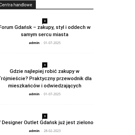
Centra handlowe
0
Forum Gdańsk – zakupy, styl i oddech w
samym sercu miasta
admin
-
01-07-2025
0
Gdzie najlepiej robić zakupy w
Trójmieście? Praktyczny przewodnik dla
mieszkańców i odwiedzających
admin
-
01-07-2025
0
 Designer Outlet Gdańsk już jest zielono
admin
-
28-02-2023