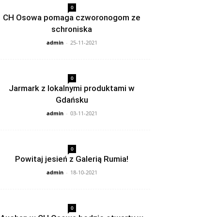
0
CH Osowa pomaga czworonogom ze
schroniska
admin
-
25-11-2021
0
Jarmark z lokalnymi produktami w
Gdańsku
admin
-
03-11-2021
0
Powitaj jesień z Galerią Rumia!
admin
-
18-10-2021
0