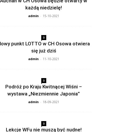
Auchan w CH Osowa będzie otwarty w
każdą niedzielę!
admin
-
15-10-2021
0
owy punkt LOTTO w CH Osowa otwiera
się już dziś
admin
-
11-10-2021
0
Podróż po Kraju Kwitnącej Wiśni –
wystawa „Niezmiennie Japonia”
admin
-
18-09-2021
0
Lekcje WFu nie muszą być nudne!