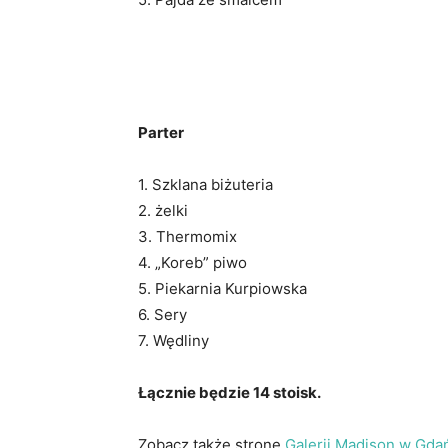
Parter
1. Szklana biżuteria
2. żelki
3. Thermomix
4. „Koreb” piwo
5. Piekarnia Kurpiowska
6. Sery
7. Wędliny
Łącznie będzie 14 stoisk.
Zobacz także stronę
Galerii Madison w Gda