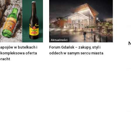
Aktualności
N
apojów w butelkach i
Forum Gdańsk – zakupy, styl i
 kompleksowa oferta
oddech w samym sercu miasta
bracht