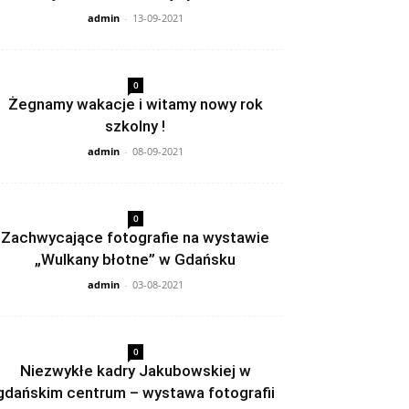
admin
-
13-09-2021
0
Żegnamy wakacje i witamy nowy rok
szkolny !
admin
-
08-09-2021
0
Zachwycające fotografie na wystawie
„Wulkany błotne” w Gdańsku
admin
-
03-08-2021
0
Niezwykłe kadry Jakubowskiej w
gdańskim centrum – wystawa fotografii