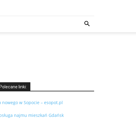
Polecane linki:
o nowego w Sopocie – esopot.pl
bsługa najmu mieszkań Gdańsk