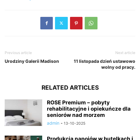
Previous article
Next article
Urodziny Galerii Madison
11 listopada dzień ustawowo
wolny od pracy.
RELATED ARTICLES
ROSE Premium – pobyty
rehabilitacyjne i opiekuńcze dla
seniorów nad morzem
admin
-
13-10-2025
Produkcja napojów w butelkach i