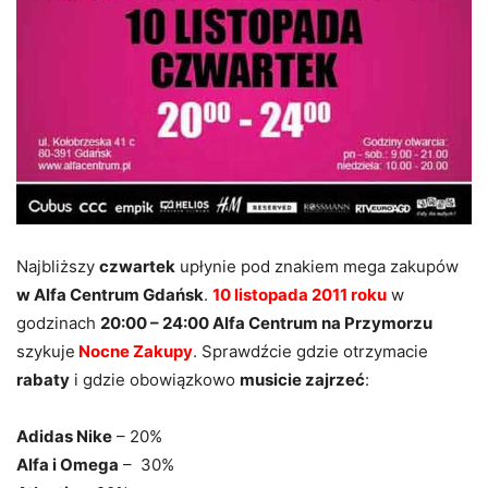
Najbliższy
czwartek
upłynie pod znakiem mega zakupów
w Alfa Centrum Gdańsk
.
10 listopada 2011 roku
w
godzinach
20:00 – 24:00 Alfa Centrum na Przymorzu
szykuje
Nocne Zakupy
. Sprawdźcie gdzie otrzymacie
rabaty
i gdzie obowiązkowo
musicie zajrzeć
:
Adidas Nike
– 20%
Alfa i Omega
– 30%