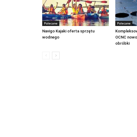
Polecane
Polecane
Navigo Kajaki oferta sprzętu
Kompleksow
wodnego
OCNC nowoc
obróbki