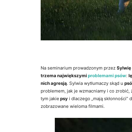
Na seminarium prowadzonym przez
Sylwię
trzema największymi
problemami psów
:
l
nich agresją
. Sylwia wytłumaczy skąd u
ps
problemem, jak je wzmacniamy i co zrobić,
tym jakie
psy
i dlaczego „mają skłonności” 
zobrazowane wieloma filmami.