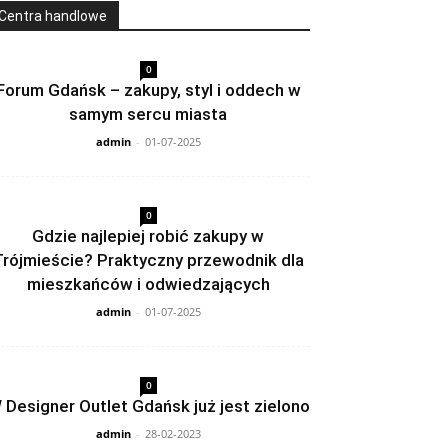
Centra handlowe
0
Forum Gdańsk – zakupy, styl i oddech w
samym sercu miasta
admin
-
01-07-2025
0
Gdzie najlepiej robić zakupy w
Trójmieście? Praktyczny przewodnik dla
mieszkańców i odwiedzających
admin
-
01-07-2025
0
 Designer Outlet Gdańsk już jest zielono
admin
-
28-02-2023