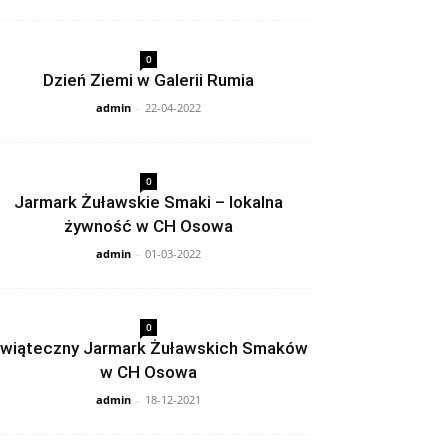
0
Dzień Ziemi w Galerii Rumia
admin
-
22-04-2022
0
Jarmark Żuławskie Smaki – lokalna
żywność w CH Osowa
admin
-
01-03-2022
0
wiąteczny Jarmark Żuławskich Smaków
w CH Osowa
admin
-
18-12-2021