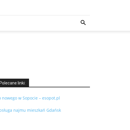
Polecane linki:
o nowego w Sopocie – esopot.pl
bsługa najmu mieszkań Gdańsk