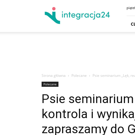
CENTRUM
piąte
HANDLOWE
GDAŃSK
SKLEPY
C
GDYNIA
GODZINY
OTWARCIA
DOJAZD
PARKING
Strona główna
Polecane
Psie seminarium „Lęk, rea
Polecane
Psie seminarium 
kontrola i wynika
zapraszamy do G