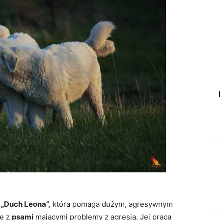
 „Duch Leona”,
która pomaga dużym, agresywnym
je z
psami
mającymi problemy z agresją. Jej praca