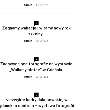
admin
-
13-09-2021
0
Żegnamy wakacje i witamy nowy rok
szkolny !
admin
-
08-09-2021
0
Zachwycające fotografie na wystawie
„Wulkany błotne” w Gdańsku
admin
-
03-08-2021
0
Niezwykłe kadry Jakubowskiej w
gdańskim centrum – wystawa fotografii