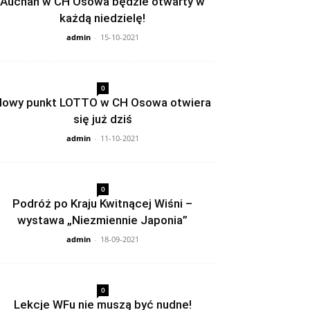
Auchan w CH Osowa będzie otwarty w
każdą niedzielę!
admin
-
15-10-2021
0
owy punkt LOTTO w CH Osowa otwiera
się już dziś
admin
-
11-10-2021
0
Podróż po Kraju Kwitnącej Wiśni –
wystawa „Niezmiennie Japonia”
admin
-
18-09-2021
0
Lekcje WFu nie muszą być nudne!