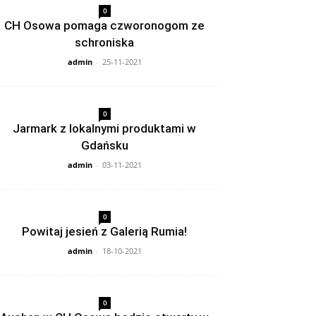
0
CH Osowa pomaga czworonogom ze
schroniska
admin
-
25-11-2021
0
Jarmark z lokalnymi produktami w
Gdańsku
admin
-
03-11-2021
0
Powitaj jesień z Galerią Rumia!
admin
-
18-10-2021
0