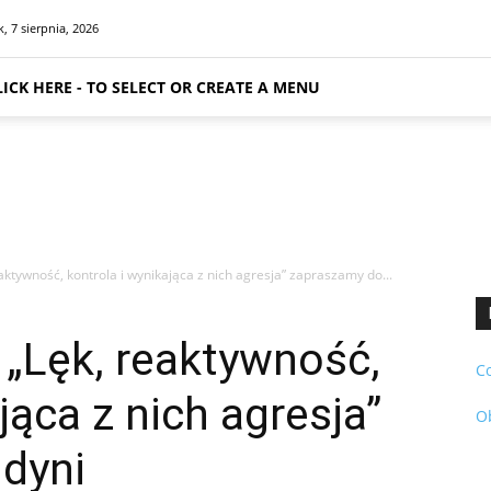
k, 7 sierpnia, 2026
LICK HERE - TO SELECT OR CREATE A MENU
ktywność, kontrola i wynikająca z nich agresja” zapraszamy do...
„Lęk, reaktywność,
C
jąca z nich agresja”
O
dyni