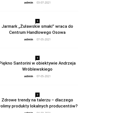
admin
-
03-07-2021
0
Jarmark „Żuławskie smaki” wraca do
Centrum Handlowego Osowa
admin
-
07-05-2021
0
Piękno Santorini w obiektywie Andrzeja
Wróblewskiego
admin
-
07-05-2021
0
Zdrowe trendy na talerzu – dlaczego
olimy produkty lokalnych producentów?
admin
-
04-03-2021