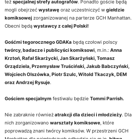
też
specjalnej strefy autografów
. Ponadto goście będą
mogli obejrzeć
wystawę
oraz uczestniczyć w
giełdzie
komiksowej
zorganizowanej na parterze GCH Manhattan.
Obecni będą
wystawcy z całej Polski!
Gośćmi tegorocznego GDAKa
będą czołowi polscy
twórcy, badacze i publicyści komiksowi
, m.in.:
Anna
Krztoń, Rafał Skarżycki, Jan Skarżyński, Tomasz
Grządziela, Przemysław Truściński, Jakub Babczyński,
Wojciech Olszówka, Piotr Szulc, Witold Tkaczyk, DEM
oraz Andrzej Rysuje
.
Gościem specjalnym
festiwalu będzie
Tommi Parrish.
Nie zabraknie również
atrakcji dla dzieci i młodzieży
. Dla
nich zorganizowano
warsztaty komiksowe
, które
poprowadzą znani twórcy komiksów. W przestrzeni GCH
Manhattan dla najmłodszych odbędzie się m.in.
bitwa