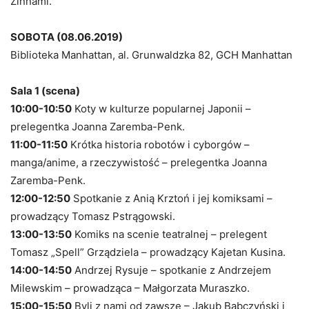
Zinnami.
SOBOTA (08.06.2019)
Biblioteka Manhattan, al. Grunwaldzka 82, GCH Manhattan
Sala 1 (scena)
10:00-10:50
Koty w kulturze popularnej Japonii –
prelegentka Joanna Zaremba-Penk.
11:00-11:50
Krótka historia robotów i cyborgów –
manga/anime, a rzeczywistość – prelegentka Joanna
Zaremba-Penk.
12:00-12:50
Spotkanie z Anią Krztoń i jej komiksami –
prowadzący Tomasz Pstrągowski.
13:00-13:50
Komiks na scenie teatralnej – prelegent
Tomasz „Spell” Grządziela – prowadzący Kajetan Kusina.
14:00-14:50
Andrzej Rysuje – spotkanie z Andrzejem
Milewskim – prowadząca – Małgorzata Muraszko.
15:00-15:50
Byli z nami od zawsze – Jakub Babczyński i