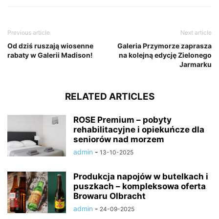
Previous article
Next article
Od dziś ruszają wiosenne
Galeria Przymorze zaprasza
rabaty w Galerii Madison!
na kolejną edycję Zielonego
Jarmarku
RELATED ARTICLES
ROSE Premium – pobyty
rehabilitacyjne i opiekuńcze dla
seniorów nad morzem
admin
-
13-10-2025
Produkcja napojów w butelkach i
puszkach – kompleksowa oferta
Browaru Olbracht
admin
-
24-09-2025