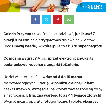
Galeria Przymorze
właśnie obchodzi swój
jubileusz! Z
okazji 8 lat
istnienia przygotowała dla swoich klientów
urodzinową loterię, w której pula to aż 378 super nagród!
Co można wygrać? M.in.: sprzęt elektroniczny, karty
podarunkowe, vouchery, zegarki i biżuterię.
Udział w Loterii można wziąć
od 4 do 19 marca.
Na odwiedzających Galerię,
w pobliżu Zielonej Ścian
y
czeka
Drzewko Szczęścia,
na którym zawieszone są torby
z nagrodami.
Ich łączna wartość to aż 44 tysiące złotych
!
Wygrać można
aparaty fotograficzne, tablety, ekspresy