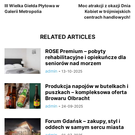
III Wielka Giełda Płytowa w
Moc atrakcji z okazji Dnia
Galerii Metropolia
Kobiet w trójmiejskich
centrach handlowych!
RELATED ARTICLES
ROSE Premium – pobyty
rehabilitacyjne i opiekuńcze dla
seniorów nad morzem
admin
-
13-10-2025
Produkcja napojów w butelkach i
puszkach – kompleksowa oferta
Browaru Olbracht
admin
-
24-09-2025
Forum Gdańsk – zakupy, styl i
oddech w samym sercu miasta
admin
-