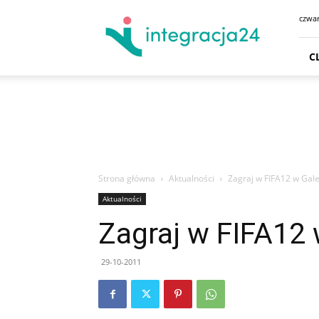
CENTRUM
czwar
HANDLOWE
GDAŃSK
SKLEPY
C
GDYNIA
GODZINY
OTWARCIA
DOJAZD
PARKING
Strona główna
Aktualności
Zagraj w FIFA12 w Galer
Aktualności
Zagraj w FIFA12 w
29-10-2011