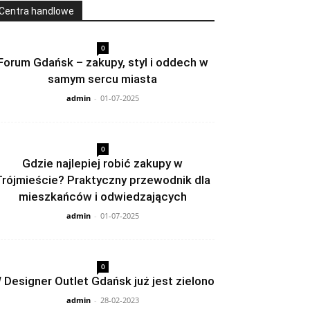
Centra handlowe
0
Forum Gdańsk – zakupy, styl i oddech w
samym sercu miasta
admin
-
01-07-2025
0
Gdzie najlepiej robić zakupy w
Trójmieście? Praktyczny przewodnik dla
mieszkańców i odwiedzających
admin
-
01-07-2025
0
 Designer Outlet Gdańsk już jest zielono
admin
-
28-02-2023