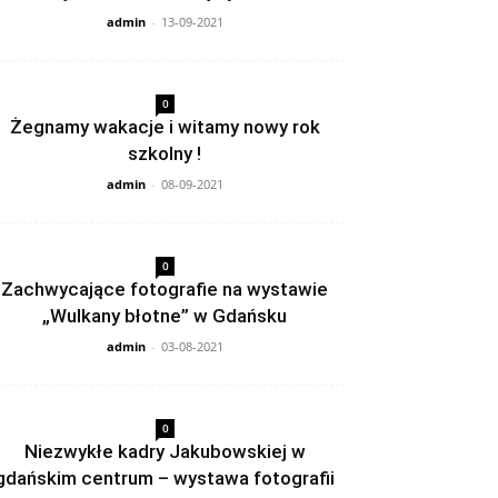
admin
-
13-09-2021
0
Żegnamy wakacje i witamy nowy rok
szkolny !
admin
-
08-09-2021
0
Zachwycające fotografie na wystawie
„Wulkany błotne” w Gdańsku
admin
-
03-08-2021
0
Niezwykłe kadry Jakubowskiej w
gdańskim centrum – wystawa fotografii