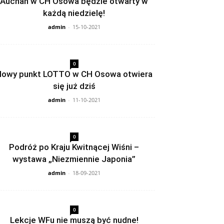
Auchan w CH Osowa będzie otwarty w
każdą niedzielę!
admin
-
15-10-2021
0
owy punkt LOTTO w CH Osowa otwiera
się już dziś
admin
-
11-10-2021
0
Podróż po Kraju Kwitnącej Wiśni –
wystawa „Niezmiennie Japonia”
admin
-
18-09-2021
0
Lekcje WFu nie muszą być nudne!