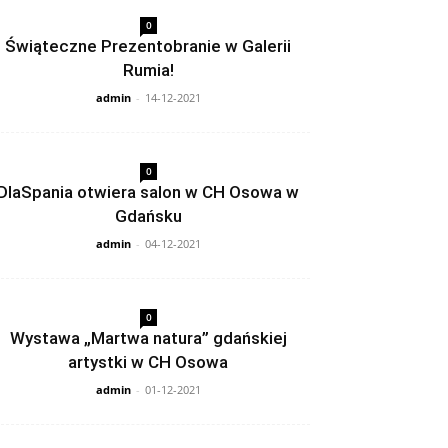
0
Świąteczne Prezentobranie w Galerii
Rumia!
admin
-
14-12-2021
0
DlaSpania otwiera salon w CH Osowa w
Gdańsku
admin
-
04-12-2021
0
Wystawa „Martwa natura” gdańskiej
artystki w CH Osowa
admin
-
01-12-2021