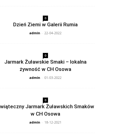
0
Dzień Ziemi w Galerii Rumia
admin
-
22-04-2022
0
Jarmark Żuławskie Smaki – lokalna
żywność w CH Osowa
admin
-
01-03-2022
0
wiąteczny Jarmark Żuławskich Smaków
w CH Osowa
admin
-
18-12-2021