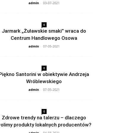
admin
-
03-07-2021
0
Jarmark „Żuławskie smaki” wraca do
Centrum Handlowego Osowa
admin
-
07-05-2021
0
Piękno Santorini w obiektywie Andrzeja
Wróblewskiego
admin
-
07-05-2021
0
Zdrowe trendy na talerzu – dlaczego
olimy produkty lokalnych producentów?
admin
-
04-03-2021