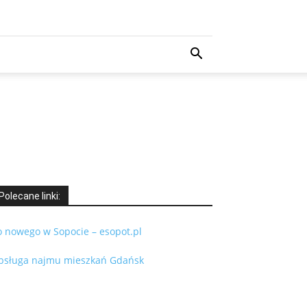
Polecane linki:
o nowego w Sopocie – esopot.pl
bsługa najmu mieszkań Gdańsk