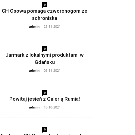
0
CH Osowa pomaga czworonogom ze
schroniska
admin
-
25-11-2021
0
Jarmark z lokalnymi produktami w
Gdańsku
admin
-
03-11-2021
0
Powitaj jesień z Galerią Rumia!
admin
-
18-10-2021
0