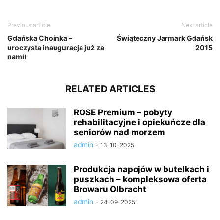
Previous article
Next article
Gdańska Choinka –
Świąteczny Jarmark Gdańsk
uroczysta inauguracja już za
2015
nami!
RELATED ARTICLES
ROSE Premium – pobyty
rehabilitacyjne i opiekuńcze dla
seniorów nad morzem
admin
-
13-10-2025
Produkcja napojów w butelkach i
puszkach – kompleksowa oferta
Browaru Olbracht
admin
-
24-09-2025