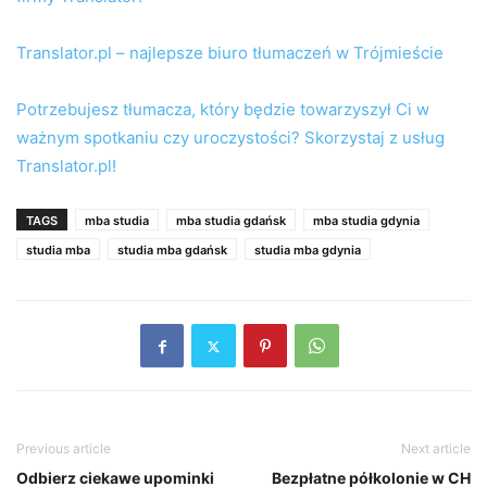
Translator.pl – najlepsze biuro tłumaczeń w Trójmieście
Potrzebujesz tłumacza, który będzie towarzyszył Ci w
ważnym spotkaniu czy uroczystości? Skorzystaj z usług
Translator.pl!
TAGS
mba studia
mba studia gdańsk
mba studia gdynia
studia mba
studia mba gdańsk
studia mba gdynia
Previous article
Next article
Odbierz ciekawe upominki
Bezpłatne półkolonie w CH