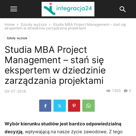
Home
Szkoły wyższe
Studia MBA Project Management – stań się
ekspertem w dziedzinie zarządzania projektami
Szkoły wyższe
Studia MBA Project
Management – stań się
ekspertem w dziedzinie
zarządzania projektami
1363
0
09-07-2016
Wybór kierunku studiów jest bardzo odpowiedzialną
decyzją
, wpływającą na nasze życie zawodowe. Z tego