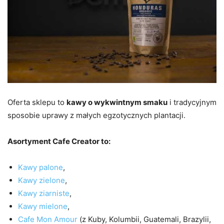
Oferta sklepu to
kawy o wykwintnym smaku
i tradycyjnym
sposobie uprawy z małych egzotycznych plantacji.
Asortyment Cafe Creator to:
Kawy palone
,
Kawy zielone
,
Kawy ziarniste
,
Kawy mielone
,
Cafe Mon Amour
(z Kuby, Kolumbii, Guatemali, Brazylii,