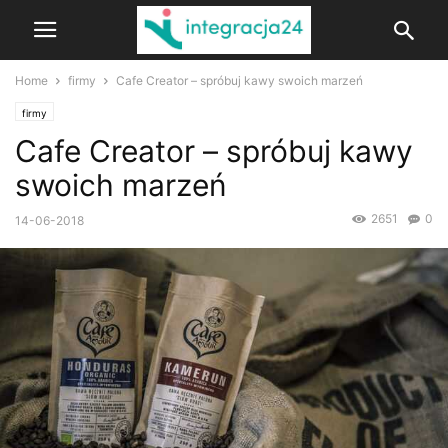
Home
firmy
Cafe Creator – spróbuj kawy swoich marzeń
firmy
Cafe Creator – spróbuj kawy
swoich marzeń
2651
0
14-06-2018