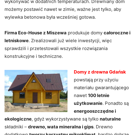
wykonywać w dodatnich temperaturach. Drewniany dom
możemy postawić nawet w zimie, ważne jest tylko, aby
wylewka betonowa była wcześniej gotowa.
Firma Eco-House z Miszewa
produkuje domy
całoroczne i
letniskowe
. Zrealizowali już wiele inwestycji, więc
sprawdzili i przetestowali wszystkie rozwiązania
konstrukcyjne i techniczne.
Domy z drewna Gdańsk
powstają przy użyciu
materiału gwarantującego
nawet
100 letnie
użytkowanie
. Ponadto są
energooszczędne i
ekologiczne
, gdyż wykorzystywane są tylko
naturalne
składniki –
drewno, wata mineralna i gips
. Drewno
dodatkowo
tworzy korzystny mikroklimat
, bardzo dobrze