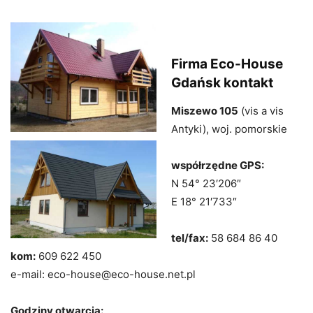
Firma Eco-House
Gdańsk kontakt
Miszewo 105
(vis a vis
Antyki), woj. pomorskie
współrzędne GPS:
N 54° 23′206″
E 18° 21′733″
tel/fax:
58 684 86 40
kom:
609 622 450
e-mail: eco-house@eco-house.net.pl
Godziny otwarcia: