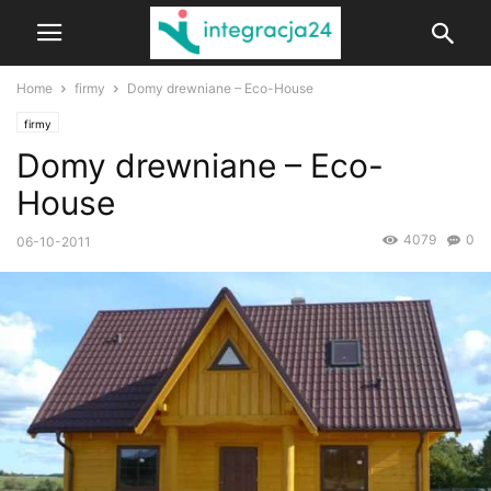
Home
firmy
Domy drewniane – Eco-House
firmy
Domy drewniane – Eco-
House
4079
0
06-10-2011