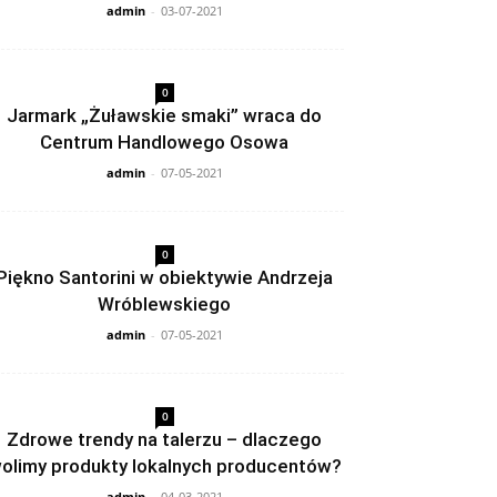
admin
-
03-07-2021
0
Jarmark „Żuławskie smaki” wraca do
Centrum Handlowego Osowa
admin
-
07-05-2021
0
Piękno Santorini w obiektywie Andrzeja
Wróblewskiego
admin
-
07-05-2021
0
Zdrowe trendy na talerzu – dlaczego
olimy produkty lokalnych producentów?
admin
-
04-03-2021