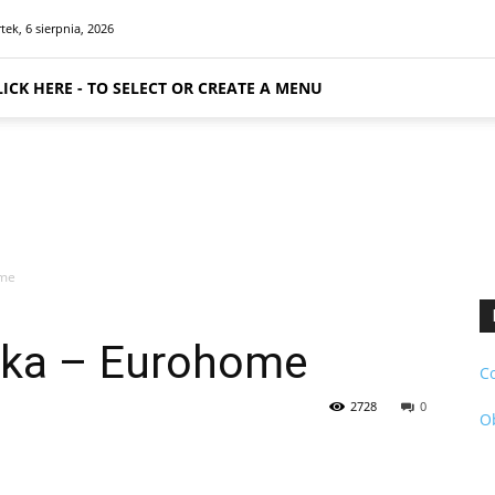
tek, 6 sierpnia, 2026
LICK HERE - TO SELECT OR CREATE A MENU
ome
nka – Eurohome
C
2728
0
O