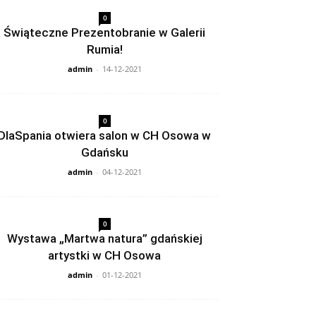
0
Świąteczne Prezentobranie w Galerii
Rumia!
admin
-
14-12-2021
0
DlaSpania otwiera salon w CH Osowa w
Gdańsku
admin
-
04-12-2021
0
Wystawa „Martwa natura” gdańskiej
artystki w CH Osowa
admin
-
01-12-2021