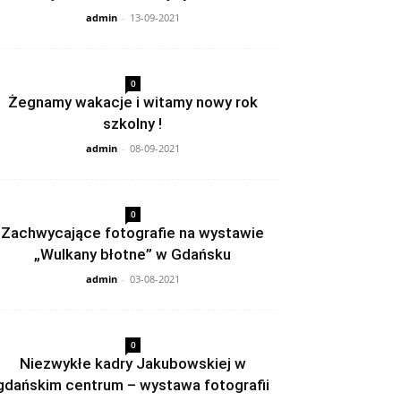
admin
-
13-09-2021
0
Żegnamy wakacje i witamy nowy rok
szkolny !
admin
-
08-09-2021
0
Zachwycające fotografie na wystawie
„Wulkany błotne” w Gdańsku
admin
-
03-08-2021
0
Niezwykłe kadry Jakubowskiej w
gdańskim centrum – wystawa fotografii