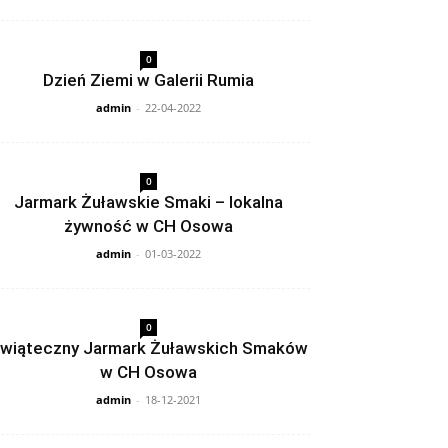
0
Dzień Ziemi w Galerii Rumia
admin
-
22-04-2022
0
Jarmark Żuławskie Smaki – lokalna
żywność w CH Osowa
admin
-
01-03-2022
0
wiąteczny Jarmark Żuławskich Smaków
w CH Osowa
admin
-
18-12-2021