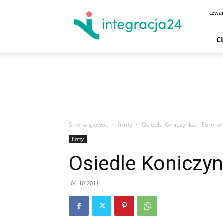
CENTRUM
czwar
HANDLOWE
GDAŃSK
SKLEPY
C
GDYNIA
GODZINY
OTWARCIA
DOJAZD
PARKING
Strona główna
firmy
Osiedle Koniczynka – Euroh
firmy
Osiedle Koniczy
04-10-2011