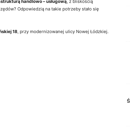
astrukturą handlowo – usługową
, z bliskością
zędów? Odpowiedzią na takie potrzeby stało się
ńskiej 18
, przy modernizowanej ulicy Nowej Łódzkiej.
Ś