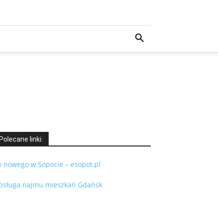
Polecane linki:
o nowego w Sopocie – esopot.pl
bsługa najmu mieszkań Gdańsk