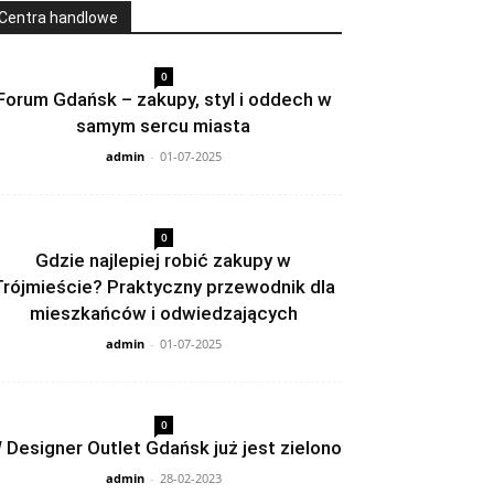
Centra handlowe
0
Forum Gdańsk – zakupy, styl i oddech w
samym sercu miasta
admin
-
01-07-2025
0
Gdzie najlepiej robić zakupy w
Trójmieście? Praktyczny przewodnik dla
mieszkańców i odwiedzających
admin
-
01-07-2025
0
 Designer Outlet Gdańsk już jest zielono
admin
-
28-02-2023