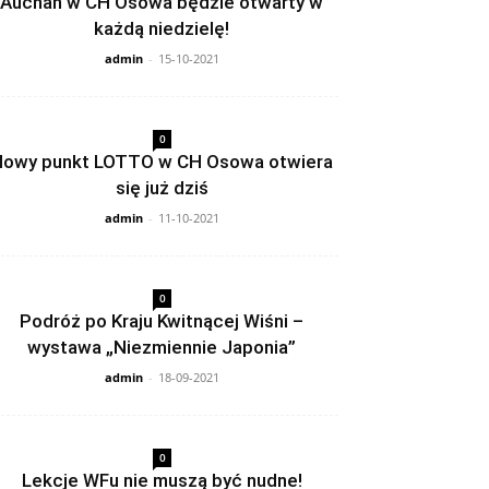
Auchan w CH Osowa będzie otwarty w
każdą niedzielę!
admin
-
15-10-2021
0
owy punkt LOTTO w CH Osowa otwiera
się już dziś
admin
-
11-10-2021
0
Podróż po Kraju Kwitnącej Wiśni –
wystawa „Niezmiennie Japonia”
admin
-
18-09-2021
0
Lekcje WFu nie muszą być nudne!