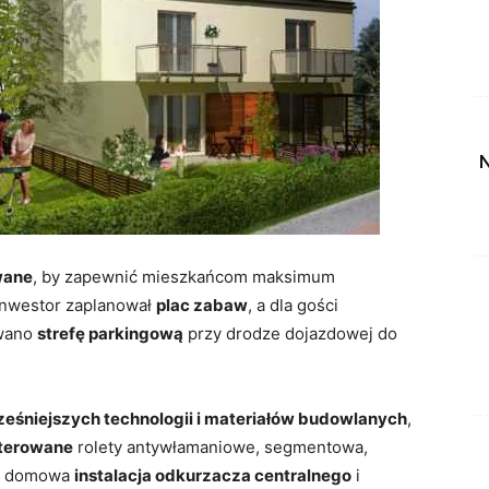
N
wane
, by zapewnić mieszkańcom maksimum
 inwestor zaplanował
plac zabaw
, a dla gości
owano
strefę parkingową
przy drodze dojazdowej do
eśniejszych technologii i materiałów budowlanych
,
sterowane
rolety antywłamaniowe, segmentowa,
, domowa
instalacja odkurzacza centralnego
i