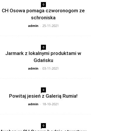
0
CH Osowa pomaga czworonogom ze
schroniska
admin
-
25-11-2021
0
Jarmark z lokalnymi produktami w
Gdańsku
admin
-
03-11-2021
0
Powitaj jesień z Galerią Rumia!
admin
-
18-10-2021
0