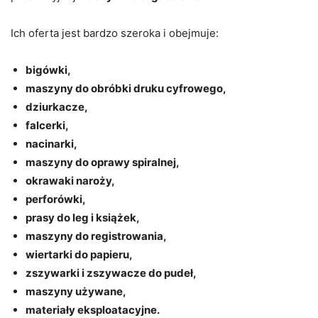
Ich oferta jest bardzo szeroka i obejmuje:
bigówki,
maszyny do obróbki druku cyfrowego,
dziurkacze,
falcerki,
nacinarki,
maszyny do oprawy spiralnej,
okrawaki naroży,
perforówki,
prasy do leg i książek,
maszyny do registrowania,
wiertarki do papieru,
zszywarki i zszywacze do pudeł,
maszyny używane,
materiały eksploatacyjne.