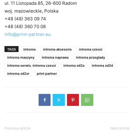
ul. 11 Listopada 85, 26-600 Radom
woj. mazowieckie, Polska
+48 (48) 363 09 74
+48 (48) 360 70 08
info@print-partner.eu
TAGS
introma
introma akcesoria
introma czesci
introma maszyny
introma naprawa
introma przeglady
introma serwis. introma czesci
introma zd2a
introma zd2d
introma zd2sr
print partner
Previous article
Next article