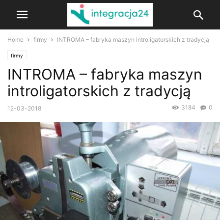
Home
firmy
INTROMA – fabryka maszyn introligatorskich z tradycją
firmy
INTROMA – fabryka maszyn
introligatorskich z tradycją
3184
0
12-03-2018