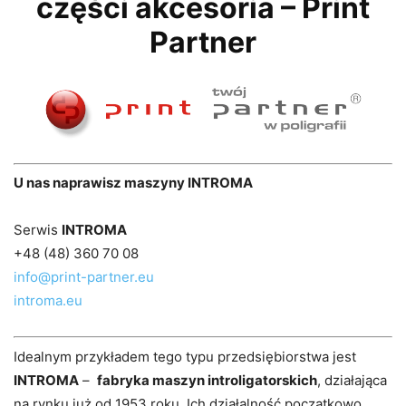
części akcesoria – Print
Partner
U nas naprawisz maszyny INTROMA
Serwis
INTROMA
+48 (48) 360 70 08
info@print-partner.eu
introma.eu
Idealnym przykładem tego typu przedsiębiorstwa jest
INTROMA
–
fabryka maszyn introligatorskich
, działająca
na rynku już od 1953 roku. Ich działalność początkowo