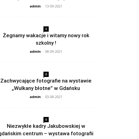
admin
-
13-09-2021
0
Żegnamy wakacje i witamy nowy rok
szkolny !
admin
-
08-09-2021
0
Zachwycające fotografie na wystawie
„Wulkany błotne” w Gdańsku
admin
-
03-08-2021
0
Niezwykłe kadry Jakubowskiej w
gdańskim centrum – wystawa fotografii