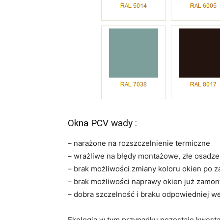
Okna PCV wady :
– narażone na rozszczelnienie termiczne
– wrażliwe na błędy montażowe, złe osadz
– brak możliwości zmiany koloru okien po
– brak możliwości naprawy okien już zamon
– dobra szczelność i braku odpowiedniej we
Ekologia w tym przypadku pozostaje kwestą