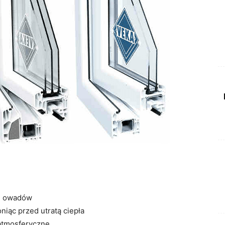
 i owadów
niąc przed utratą ciepła
 atmosferyczne