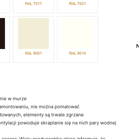
N
enie w murze
 zamontowaniu, nie można pomalować
towanych, elementy są trwale zgrzane
ntylacji powoduje skraplanie się na nich pary wodnej
 sporną. Wielu producentów okien informuje, że