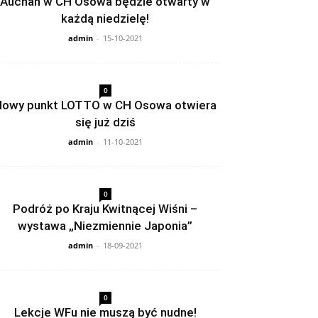
Auchan w CH Osowa będzie otwarty w
każdą niedzielę!
admin
-
15-10-2021
0
owy punkt LOTTO w CH Osowa otwiera
się już dziś
admin
-
11-10-2021
0
Podróż po Kraju Kwitnącej Wiśni –
wystawa „Niezmiennie Japonia”
admin
-
18-09-2021
0
Lekcje WFu nie muszą być nudne!