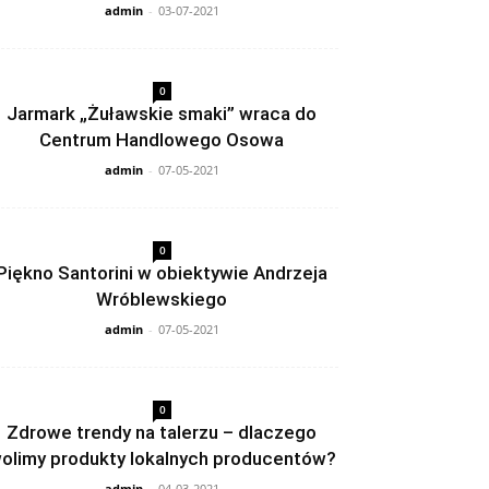
admin
-
03-07-2021
0
Jarmark „Żuławskie smaki” wraca do
Centrum Handlowego Osowa
admin
-
07-05-2021
0
Piękno Santorini w obiektywie Andrzeja
Wróblewskiego
admin
-
07-05-2021
0
Zdrowe trendy na talerzu – dlaczego
olimy produkty lokalnych producentów?
admin
-
04-03-2021