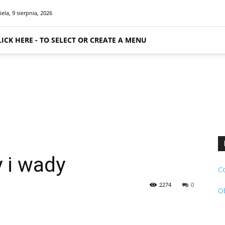
iela, 9 sierpnia, 2026
LICK HERE - TO SELECT OR CREATE A MENU
 i wady
C
2274
0
O