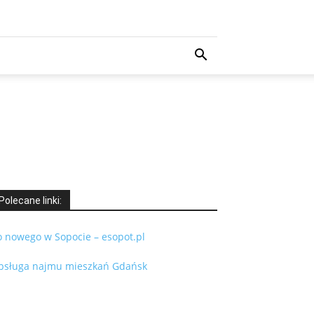
Polecane linki:
o nowego w Sopocie – esopot.pl
bsługa najmu mieszkań Gdańsk