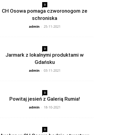
0
CH Osowa pomaga czworonogom ze
schroniska
admin
-
25-11-2021
0
Jarmark z lokalnymi produktami w
Gdańsku
admin
-
03-11-2021
0
Powitaj jesień z Galerią Rumia!
admin
-
18-10-2021
0