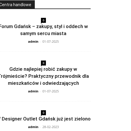
Centra handlowe
0
Forum Gdańsk – zakupy, styl i oddech w
samym sercu miasta
admin
-
01-07-2025
0
Gdzie najlepiej robić zakupy w
Trójmieście? Praktyczny przewodnik dla
mieszkańców i odwiedzających
admin
-
01-07-2025
0
 Designer Outlet Gdańsk już jest zielono
admin
-
28-02-2023