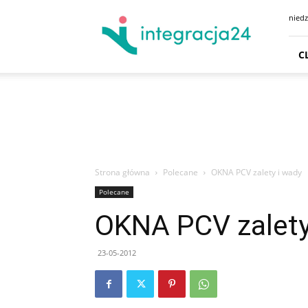
CENTRUM
niedz
HANDLOWE
GDAŃSK
SKLEPY
C
GDYNIA
GODZINY
OTWARCIA
DOJAZD
PARKING
Strona główna
Polecane
OKNA PCV zalety i wady
Polecane
OKNA PCV zalety
23-05-2012