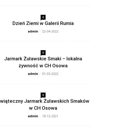
0
Dzień Ziemi w Galerii Rumia
admin
-
22-04-2022
0
Jarmark Żuławskie Smaki – lokalna
żywność w CH Osowa
admin
-
01-03-2022
0
wiąteczny Jarmark Żuławskich Smaków
w CH Osowa
admin
-
18-12-2021