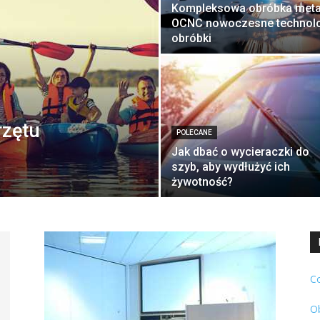
Kompleksowa obróbka metal
OCNC nowoczesne technol
obróbki
rzętu
POLECANE
Jak dbać o wycieraczki do
szyb, aby wydłużyć ich
żywotność?
C
O