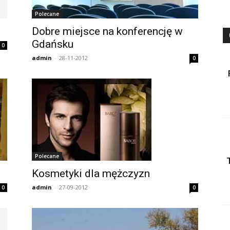
Polecane
Dobre miejsce na konferencję w
Gdańsku
0
admin
-
28-11-2012
0
Polecane
Kosmetyki dla mężczyzn
admin
-
27-09-2012
0
0