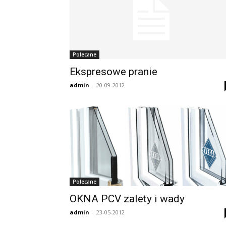
Polecane
Ekspresowe pranie
admin
-
20-09-2012
Polecane
OKNA PCV zalety i wady
admin
-
23-05-2012