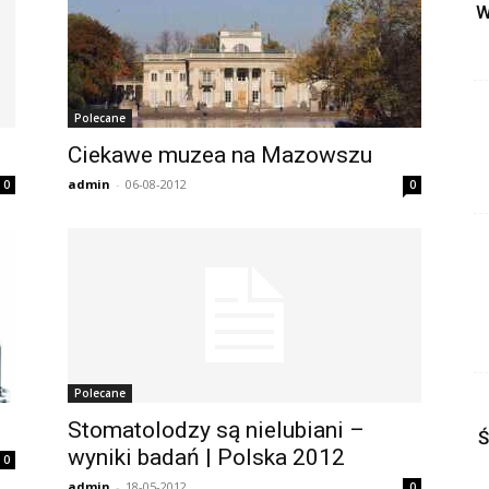
W
Polecane
Ciekawe muzea na Mazowszu
admin
-
06-08-2012
0
0
Polecane
Stomatolodzy są nielubiani –
Ś
wyniki badań | Polska 2012
0
admin
-
18-05-2012
0