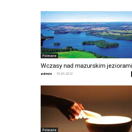
Polecane
Wczasy nad mazurskim jezioram
admin
-
19-03-2012
Polecane