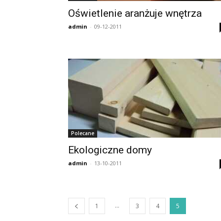
Oświetlenie aranżuje wnętrza
admin
-
09-12-2011
Polecane
Ekologiczne domy
admin
-
13-10-2011
...
1
3
4
5