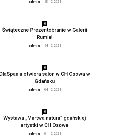
admin
-
18-12-2021
0
Świąteczne Prezentobranie w Galerii
Rumia!
admin
-
14-12-2021
0
DlaSpania otwiera salon w CH Osowa w
Gdańsku
admin
-
04-12-2021
0
Wystawa „Martwa natura” gdańskiej
artystki w CH Osowa
admin
-
01-12-2021