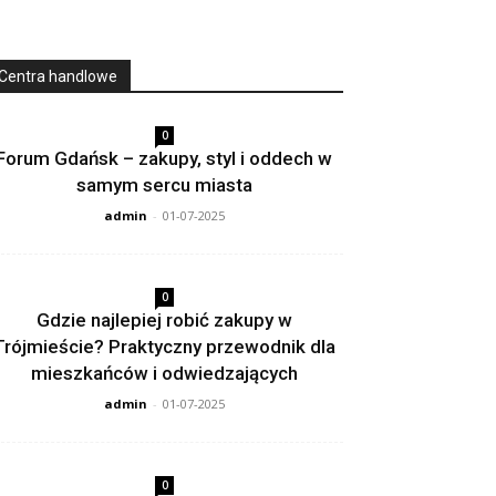
Centra handlowe
0
Forum Gdańsk – zakupy, styl i oddech w
samym sercu miasta
admin
-
01-07-2025
0
Gdzie najlepiej robić zakupy w
Trójmieście? Praktyczny przewodnik dla
mieszkańców i odwiedzających
admin
-
01-07-2025
0