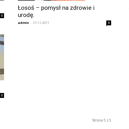
Łosoś – pomysł na zdrowie i
urodę.
0
admin
-
27-11-2011
0
0
Strona 5 z 5