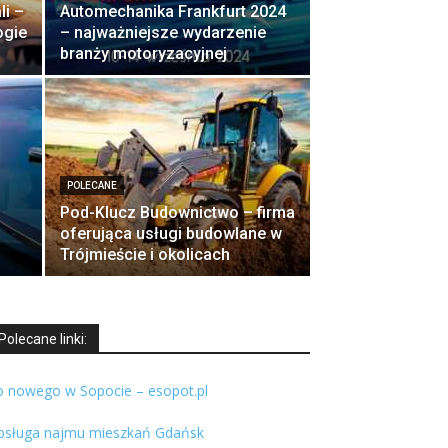
i –
Automechanika Frankfurt 2024
ogie
– najważniejsze wydarzenie
branży motoryzacyjnej
POLECANE
Pod-Klucz Budownictwo – firma
oferująca usługi budowlane w
Trójmieście i okolicach
Polecane linki:
o nowego w Sopocie – esopot.pl
bsługa najmu mieszkań Gdańsk