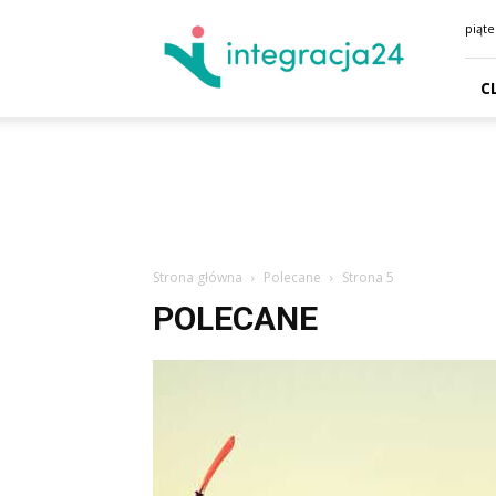
CENTRUM
piąte
HANDLOWE
GDAŃSK
SKLEPY
C
GDYNIA
GODZINY
OTWARCIA
DOJAZD
PARKING
Strona główna
Polecane
Strona 5
POLECANE