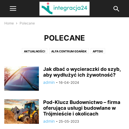
Home
Polecane
POLECANE
AKTUALNOŚCI
ALFA CENTRUM GDAŃSK
APTEKI
CENTRA HANDLOWE
CUKIERNIE
FIRMY
GASTRONOMIA
HIPERMARKETY
KINA
Jak dbać o wycieraczki do szyb,
MARKETY BUDOWLANE, DEKORACJE I WYPOSAŻENIE WNĘTRZ
aby wydłużyć ich żywotność?
MCDONALDS
NOWOŚCI, RABATY I PROMOCJE
OBUWIE
admin
-
16-04-2024
OŚWIETLENIE LAMPY
POGOTOWIE STOMATOLOGICZNE
POLECANE
POLECANE ARTYKUŁY
PRZEMYSŁ
SIŁOWNIE
SKLEPY I MARKI
Pod-Klucz Budownictwo – firma
SZKOLENIA
SZKOŁY WYŻSZE
WYPOSAŻENIE WNĘTRZ
ZDROWIE
oferująca usługi budowlane w
Trójmieście i okolicach
admin
-
25-05-2023